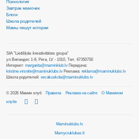
Психология
Завтрак мамочек
Блоги
Школа родителей
Мамы пишут истории
SIA "Lietišķās kreativitātes grupa"
ул.Виландес 1-9, Рига, LV - 1010, Tел. 67350750
Интернет:
margarita@maminklub.lv
Передача:
kristine.virsnite@maminuklubs.lv
Реклама:
reklama@maminuklubs.lv
Школа родителей:
vecakuskola@maminuklubs.lv
© 2026 Мамин клуб
Правила
Реклама на сайте
О Мамином
клубе
Maminuklubs.lv
Mamyciuklubas.lt