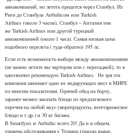
авиакомпаний, но лететь придется через Станбул. Из
Риги до Станбула
Airbaltic
ом
или
Turkish
Airlines
(около 3 часов), Станбул – Анталия тем
же
Turkish Airlines
или другой турецкой
авиакомпанией (около 1 часа). Самая низкая цена
подобного перелета ( туда-обратно) 195 лс.
Если есть возможность выбора между авиакомпаниями
(не важно летите вы чартером или с пересадкой), то я
однозначно рекомендую
Turkish Airlines
.
Не зря эта
компания занимает одно из лидирующих мест в МИРЕ
по многим показателям. Горячий обед на борту,
заранее можно заказать блюдо из предлагаемого
перечня на любой вкус (морепродукты, вегетарианское
блюдо и т др.) и 30 кг багажа.
В
Smartlynx
и
Airbaltic
всего 20! Да и в общем,
уровень обслуживания у Туркиш гораздо выше.