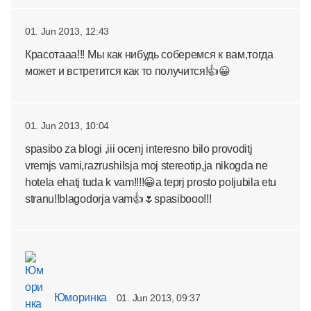
01. Jun 2013, 12:43
Красотааа!!! Мы как нибудь соберемся к вам,тогда
может и встретится как то получится!👍😀
01. Jun 2013, 10:04
spasibo za blogi ,iii ocenj interesno bilo provoditj
vremjs vami,razrushilsja moj stereotip,ja nikogda ne
hotela ehatj tuda k vam!!!!😀a teprj prosto poljubila etu
stranu!!blagodorja vam👍🌷spasibooo!!!
Юморинка
01. Jun 2013, 09:37