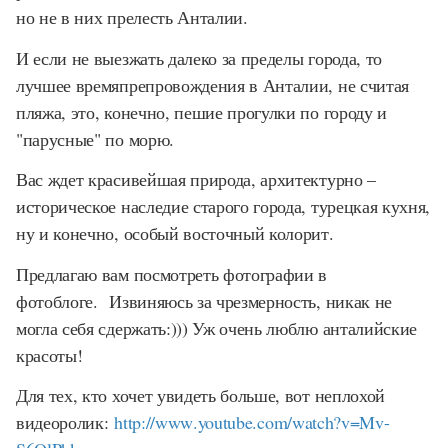
но не в них прелесть Анталии.
И если не выезжать далеко за пределы города, то
лучшее времяпрепровождения в Анталии, не считая
пляжа, это, конечно, пешие прогулки по городу и
"парусные" по морю.
Вас ждет красивейшая природа, архитектурно –
историческое наследие старого города, турецкая кухня,
ну и конечно, особый восточный колорит.
Предлагаю вам посмотреть фотографии в
фотоблоге. Извиняюсь за чрезмерность, никак не
могла себя сдержать:))) Уж очень люблю анталийские
красоты!
Для тех, кто хочет увидеть больше, вот неплохой
видеоролик:
http
://
www
.
youtube
.
com
/
watch
?
v
=
Mv
-