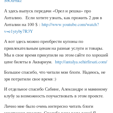
S
6
OlPhkc
А здесь выпуск передачи «Орел и решка» про
Анталию. Если хотите узнать, как прожить 2 дня в
Анталии на 100
$
:
http
://
www
.
youtube
.
com
/
watch
?
v
=
e
1
ytyby
7
R
3
Y
А вот здесь можно преобрести купоны по
привлекательным ценам на разные услуги и товары.
Мы в свое время прикупили на этом сайте по хорошей
цене билеты в Аквариум.
http
://
antalya
.
sehirfirsati
.
com
/
Большое спасибо, что читали мои блоги. Надеюсь, не
зря потратили свое время :)
И отдельное спасибо Сабине, Александре и маминому
клубу за возможность поучаствовать в этом проекте.
Лично мне было очень интересно читать блоги
участников проекта. Спасибо всем-всем-всем! Я