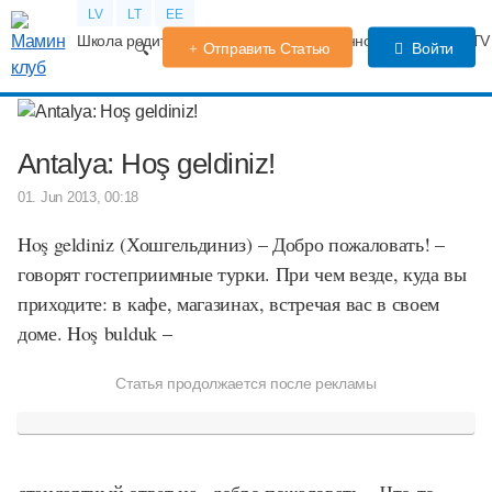
LV
LT
EE
Школа родителей
Календарь беременности
Форум
TV
Отправить Статью
Войти
Antalya: Hoş geldiniz!
01. Jun 2013, 00:18
Hoş geldiniz
(
Хошгельдиниз) – Добро пожаловать! –
говорят гостеприимные турки. При чем везде, куда вы
приходите: в кафе, магазинах, встречая вас в своем
доме. Hoş
bulduk –
Статья продолжается после рекламы