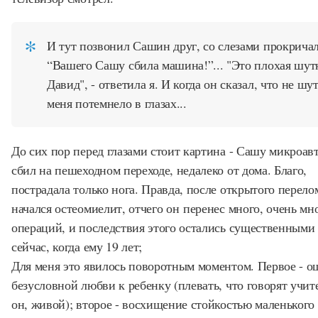
И тут позвонил Сашин друг, со слезами прокричал
“Вашего Сашу сбила машина!”... "Это плохая шут
Давид", - ответила я. И когда он сказал, что не шут
меня потемнело в глазах...
До сих пор перед глазами стоит картина - Сашу микроав
сбил на пешеходном переходе, недалеко от дома. Благо,
пострадала только нога. Правда, после открытого перело
начался остеомиелит, отчего он перенес много, очень мн
операций, и последствия этого остались существенными
сейчас, когда ему 19 лет;
Для меня это явилось поворотным моментом. Первое - 
безусловной любви к ребенку (плевать, что говорят учите
он, живой); второе - восхищение стойкостью маленького 