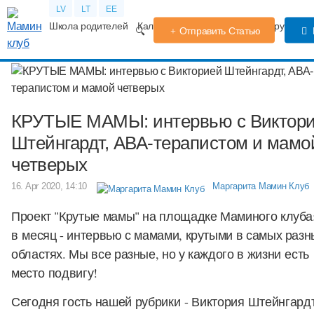
LV
LT
EE
Школа родителей
Календарь беременности
Форум
TV
Отправить Статью
КРУТЫЕ МАМЫ: интервью с Виктор
Штейнгардт, АВА-терапистом и мамо
четверых
16. Apr 2020, 14:10
Маргарита Мамин Клуб
Проект "Крутые мамы" на площадке Маминого клуба:
в месяц - интервью с мамами, крутыми в самых разн
областях. Мы все разные, но у каждого в жизни есть
место подвигу!
Сегодня гость нашей рубрики - Виктория Штейнгардт