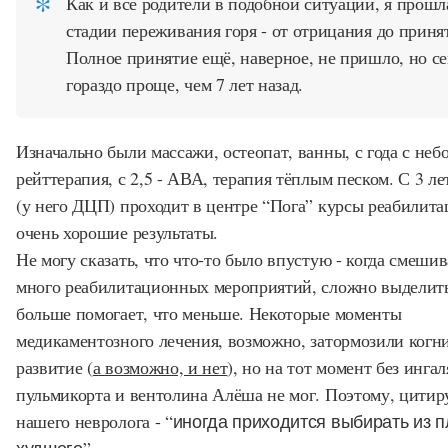
Как и все родители в подобной ситуации, я прошл
стадии переживания горя - от отрицания до приня
Полное принятие ещё, наверное, не пришло, но с
гораздо проще, чем 7 лет назад.
Изначально были массажи, остеопат, ванны, с года с неб
рейттерапия, с 2,5 - АВА, терапия тёплым песком. С 3 ле
(у него ДЦП) проходит в центре “Пога” курсы реабилита
очень хорошие результаты.
Не могу сказать, что что-то было впустую - когда смеши
много реабилитационных мероприятий, сложно выделить
больше помогает, что меньше. Некоторые моменты
медикаментозного лечения, возможно, затормозили когн
развитие (
а возможно, и нет
), но на тот момент без инга
пульмикорта и вентолина Алёша не мог. Поэтому, цитир
нашего невролога - “
иногда приходится выбирать из п
худшего”
.