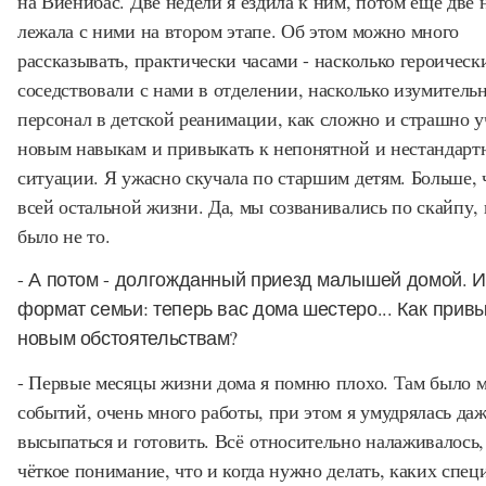
на Виенибас. Две недели я ездила к ним, потом еще две 
лежала с ними на втором этапе. Об этом можно много
рассказывать, практически часами - насколько героичес
соседствовали с нами в отделении, насколько изумитель
персонал в детской реанимации, как сложно и страшно у
новым навыкам и привыкать к непонятной и нестандарт
ситуации. Я ужасно скучала по старшим детям. Больше, 
всей остальной жизни. Да, мы созванивались по скайпу, 
было не то.
- А потом - долгожданный приезд малышей домой. И
формат семьи: теперь вас дома шестеро... Как прив
новым обстоятельствам?
- Первые месяцы жизни дома я помню плохо. Там было 
событий, очень много работы, при этом я умудрялась да
высыпаться и готовить. Всё относительно налаживалось,
чёткое понимание, что и когда нужно делать, каких спец