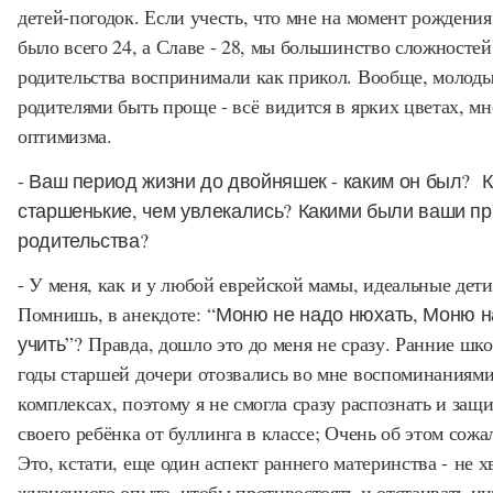
детей-погодок. Если учесть, что мне на момент рождени
было всего 24, а Славе - 28, мы большинство сложностей
родительства воспринимали как прикол. Вообще, молод
родителями быть проще - всё видится в ярких цветах, мн
оптимизма.
- Ваш период жизни до двойняшек - каким он был? К
старшенькие, чем увлекались? Какими были ваши п
родительства?
- У меня, как и у любой еврейской мамы, идеальные дети
Помнишь, в анекдоте:
“Моню не надо нюхать, Моню 
учить”
? Правда, дошло это до меня не сразу. Ранние шк
годы старшей дочери отозвались во мне воспоминаниями
комплексах, поэтому я не смогла сразу распознать и защ
своего ребёнка от буллинга в классе; Очень об этом сож
Это, кстати, еще один аспект раннего материнства - не х
жизненного опыта, чтобы противостоять и отстаивать и