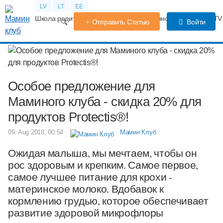
LV
LT
EE
Школа родителей
Календарь беременности
Форум
TV
Отправить Статью
Войти
Особое предложение для
Маминого клуба - скидка 20% для
продуктов Protectis®!
09. Aug 2018, 00:54
Мамин Клуб
Ожидая малыша, мы мечтаем, чтобы он
рос здоровым и крепким. Самое первое,
самое лучшее питание для крохи -
материнское молоко. Вдобавок к
кормлению грудью, которое обеспечивает
развитие здоровой микрофлоры