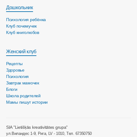
Дошкольник
Психология ребёнка
Клуб почемучек
Клуб книголюбов
Женский клуб
Рецепты
Здоровье
Психология
Завтрак мамочек
Блоги
Школа родителей
Мамы пишут истории
SIA "Lietišķās kreativitātes grupa"
ул.Виландес 1-9, Рига, LV - 1010, Tел. 67350750