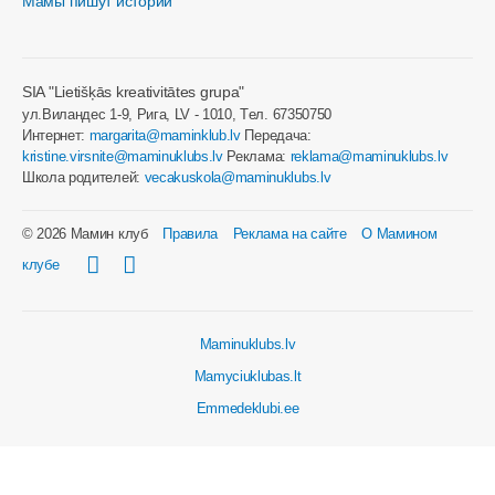
Мамы пишут истории
SIA "Lietišķās kreativitātes grupa"
ул.Виландес 1-9, Рига, LV - 1010, Tел. 67350750
Интернет:
margarita@maminklub.lv
Передача:
kristine.virsnite@maminuklubs.lv
Реклама:
reklama@maminuklubs.lv
Школа родителей:
vecakuskola@maminuklubs.lv
© 2026 Мамин клуб
Правила
Реклама на сайте
О Мамином
клубе
Maminuklubs.lv
Mamyciuklubas.lt
Emmedeklubi.ee