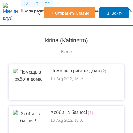
LV
LT
EE
Школа родителей
Календарь беременности
Форум
TV
Отправить Статью
Войти
kirina (Kabinetto)
None
Помощь в работе дома
(2)
19. Aug 2012, 18:25
Хобби - в бизнес!
(1)
19. Aug 2012, 18:08