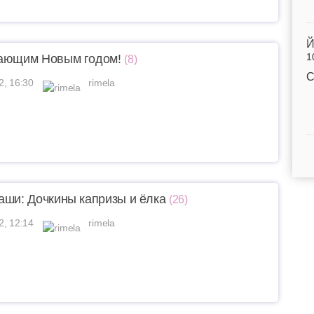
Й
1
пающим Новым годом!
(8)
С
2, 16:30
rimela
аши: Дочкины капризы и ёлка
(26)
2, 12:14
rimela