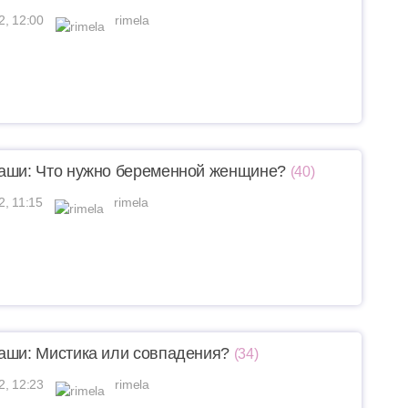
2, 12:00
rimela
аши: Что нужно беременной женщине?
(40)
2, 11:15
rimela
аши: Mистика или совпадения?
(34)
2, 12:23
rimela