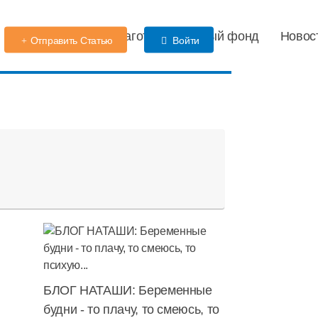
Детский сад
Благотворительный фонд
Новос
Отправить Статью
Войти
БЛОГ НАТАШИ: Беременные
будни - то плачу, то смеюсь, то