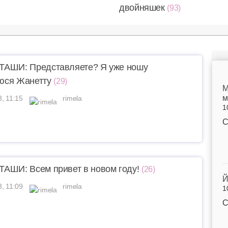
двойняшек
(93)
ТАШИ: Представляете? Я уже ношу
юся Жанетту
(29)
M
м
3, 11:15
rimela
1
С
АШИ: Всем привет в новом году!
(26)
Й
3, 11:09
rimela
1
С