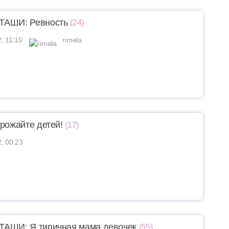
ТАШИ: Ревность
(24)
, 11:10
rimela
 рожайте детей!
(17)
2, 00:23
ТАШИ: Я типичная мама девочек
(55)