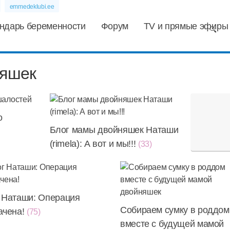
emmedeklubi.ee
ндарь беременности
Форум
TV и прямые эфиры
няшек
о
Блог мамы двойняшек Наташи
(rimela): А вот и мы!!!
(33)
 Наташи: Операция
Собираем сумку в роддом
ачена!
(75)
вместе с будущей мамой