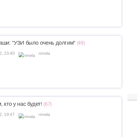
аши: "УЗИ было очень долгим"
(49)
2, 23:40
rimela
 кто у нас будет!
(67)
2, 19:47
rimela