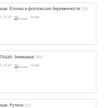
аши: Ёлочка и фотосессия беременности
(26)
2, 11:23
rimela
ТАШИ: Зимааааа!
(46)
2, 10:20
rimela
аши: Рутина
(22)