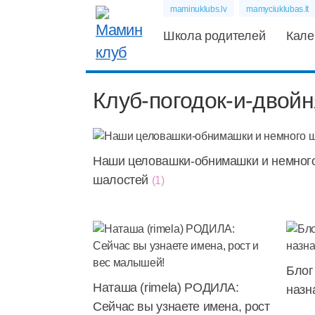
maminuklubs.lv
mamyciuklubas.lt
Школа родителей
Кале
Клуб-погодок-и-двой
Наши целовашки-обнимашки и немног
шалостей
(1)
Блог
Наташа (rimela) РОДИЛА:
назн
Сейчас вы узнаете имена, рост