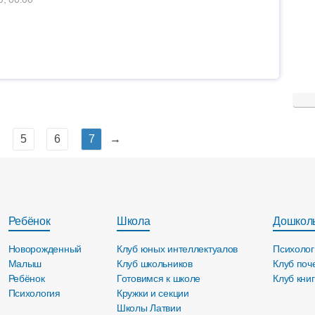
5
6
7
→
Ребёнок
Школа
Дошкол
Новорожденный
Клуб юных интеллектуалов
Психолог
Малыш
Клуб школьников
Клуб поч
Ребёнок
Готовимся к школе
Клуб кни
Психология
Кружки и секции
Школы Латвии