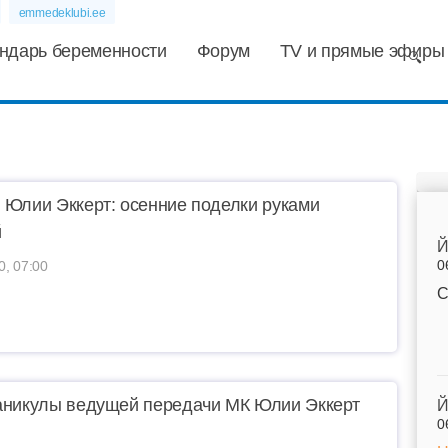
emmedeklubi.ee
ндарь беременности
Форум
TV и прямые эфиры
 Юлии Эккерт: осенние поделки руками
й
Й
0
0, 07:00
С
аникулы ведущей передачи МК Юлии Эккерт
Й
0