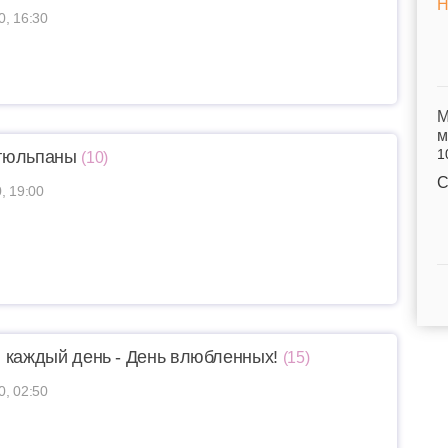
Н
0, 16:30
M
м
1
тюльпаны
(10)
С
, 19:00
 каждый день - День влюбленных!
(15)
0, 02:50