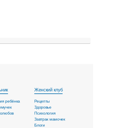
ьник
Женский клуб
ия ребёнка
Рецепты
емучек
Здоровье
голюбов
Психология
Завтрак мамочек
Блоги