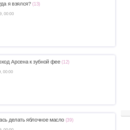
уда я взялся?
(13)
9, 00:00
оход Арсена к зубной фее
(12)
9, 00:00
ась делать яблочное масло
(39)
9, 00:00