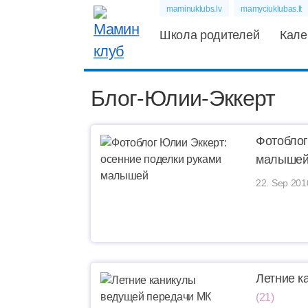
maminuklubs.lv
mamyciuklubas.lt
Школа родителей
Кале
Блог-Юлии-Эккерт
Фотоблог
малыше
22. Sep 201
Летние к
(21)