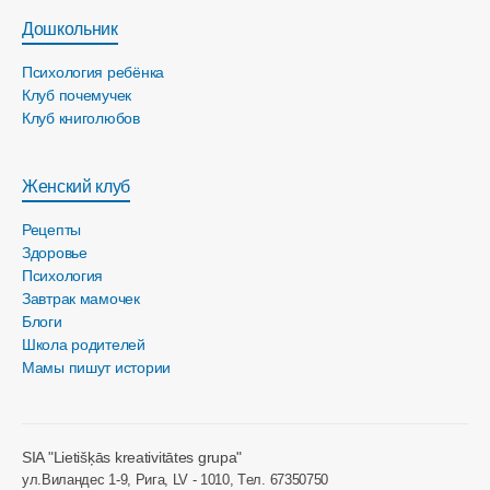
Дошкольник
Психология ребёнка
Клуб почемучек
Клуб книголюбов
Женский клуб
Рецепты
Здоровье
Психология
Завтрак мамочек
Блоги
Школа родителей
Мамы пишут истории
SIA "Lietišķās kreativitātes grupa"
ул.Виландес 1-9, Рига, LV - 1010, Tел. 67350750