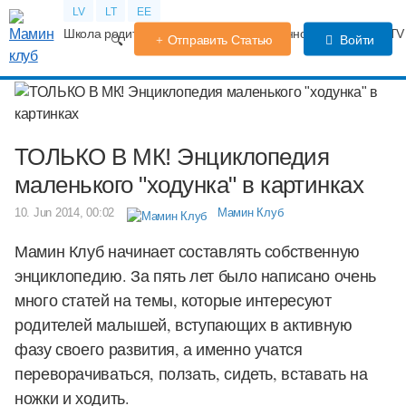
LV
LT
EE
Школа родителей
Календарь беременности
Форум
TV
Отправить Статью
Войти
ТОЛЬКО В МК! Энциклопедия
маленького "ходунка" в картинках
10. Jun 2014, 00:02
Мамин Клуб
Мамин Клуб начинает составлять собственную
энциклопедию. За пять лет было написано очень
много статей на темы, которые интересуют
родителей малышей, вступающих в активную
фазу своего развития, а именно учатся
переворачиваться, ползать, сидеть, вставать на
ножки и ходить.