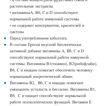
растительные экстракты
◦ витаминыA, B6, C и D способствуют
нормальной работе иммунной системы
◦ не содержит консервантов, красителей и
лактозы
Перед употреблением взболтать.
В составе Epresat вкусной биологически
активной добавке витамины A, B6, C и D
способствуют нормальной работе иммунной
системы. Витамины B1(тиамин), B2(рибофлаби),
B6, C и ниацин помогает обеспечить человеку
нормальный
энергетический обмен
.
Витамины B2, B6, C и ниацин помогают
уменьшить усталость и бессилие. Витамины B1,
B6, C и ниацит способствуют нормальной
работе психологических функций. Витамин Е