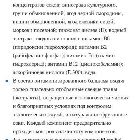
концентратов соков: винограда культурного,
груши обыкновенной, ягод черной смородины,
вишни обыкновенной, ягод ежевики сизой,
моркови посевной; глюконат железа (II); водный
экстракт плодов шиповника; витамин В6
(пиридоксин гидрохлорид); витамин В2
(рибофлавин фосфат); витамин В1 (тиамин
гидрохлорид); витамин В12 (цианокобаламин);
аскорбиновая кислота (Е 300); вода.
В состав витаминизированного бальзама входят
только тщательно отобранные свежие травы
(экстракты), выращенные в экологически чистых
и благоприятных условиях под контролем
экологических служб, и натуральные фруктовые
соки. Каждый компонент предварительно
проходит контроль на чистоту компонентов.
Т.к. питательные вещества в составе Floravital