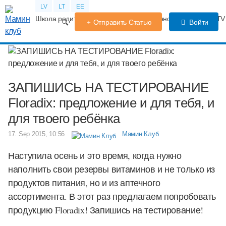
LV
LT
EE
Школа родителей
Календарь беременности
Форум
TV
Отправить Статью
Войти
ЗАПИШИСЬ НА ТЕСТИРОВАНИЕ
Floradix: предложение и для тебя, и
для твоего ребёнка
17. Sep 2015, 10:56
Мамин Клуб
Наступила осень и это время, когда нужно
наполнить свои резервы витаминов и не только из
продуктов питания, но и из аптечного
ассортимента. В этот раз предлагаем попробовать
продукцию Floradix! Запишись на тестирование!