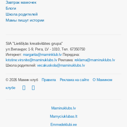
Завтрак мамочек
Блоги
Школа родителей
Мамы пишут истории
SIA "Lietišķās kreativitātes grupa"
ул.Виландес 1-9, Рига, LV - 1010, Tел. 67350750
Интернет:
margarita@maminklub.lv
Передача:
kristine.virsnite@maminuklubs.lv
Реклама:
reklama@maminuklubs.lv
Школа родителей:
vecakuskola@maminuklubs.lv
© 2026 Мамин клуб
Правила
Реклама на сайте
О Мамином
клубе
Maminuklubs.lv
Mamyciuklubas.lt
Emmedeklubi.ee