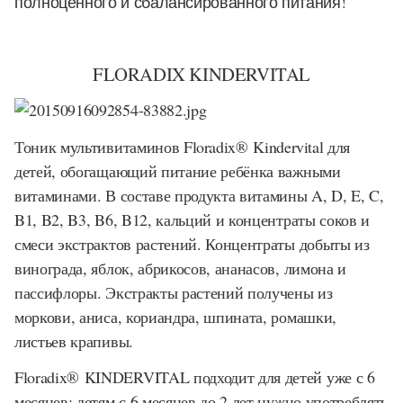
полноценного и сбалансированного питания!
FLORADIX KINDERVITAL
Тоник мультивитаминов
Floradix® Kindervital
для
детей, обогащающий питание ребёнка важными
витаминами. В составе продукта витамины A, D, E, C,
B1, B2, B3, B6, B12, кальций и концентраты соков и
смеси экстрактов растений. Концентраты добыты из
винограда, яблок, абрикосов, ананасов, лимона и
пассифлоры. Экстракты растений получены из
моркови, аниса, кориандра, шпината, ромашки,
листьев крапивы.
Floradix
®
KINDERVITAL подходит для детей уже с 6
месяцев; детям с 6 месяцев до 2 лет нужно употреблять