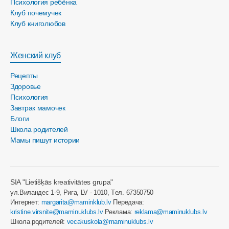
Психология ребёнка
Клуб почемучек
Клуб книголюбов
Женский клуб
Рецепты
Здоровье
Психология
Завтрак мамочек
Блоги
Школа родителей
Мамы пишут истории
SIA "Lietišķās kreativitātes grupa"
ул.Виландес 1-9, Рига, LV - 1010, Tел. 67350750
Интернет:
margarita@maminklub.lv
Передача:
kristine.virsnite@maminuklubs.lv
Реклама:
reklama@maminuklubs.lv
Школа родителей:
vecakuskola@maminuklubs.lv