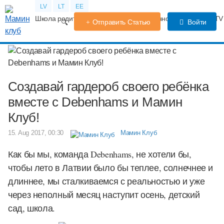
LV
LT
EE
Школа родителей
Календарь беременности
Форум
TV
Отправить Статью
Войти
Создавай гардероб своего ребёнка
вместе с Debenhams и Мамин
Клуб!
15. Aug 2017, 00:30
Мамин Клуб
Как бы мы, команда Debenhams, не хотели бы,
чтобы лето в Латвии было бы теплее, солнечнее и
длиннее, мы сталкиваемся с реальностью и уже
через неполный месяц наступит осень, детский
сад, школа.