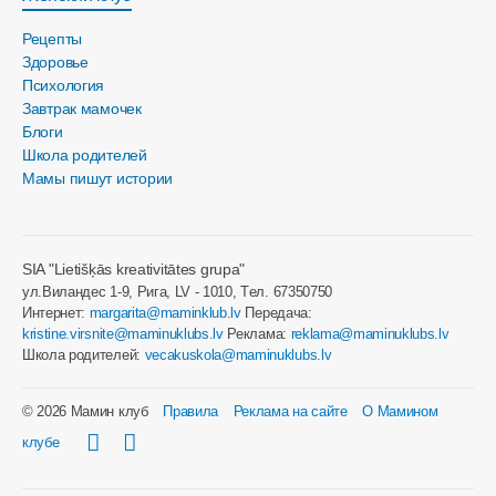
Рецепты
Здоровье
Психология
Завтрак мамочек
Блоги
Школа родителей
Мамы пишут истории
SIA "Lietišķās kreativitātes grupa"
ул.Виландес 1-9, Рига, LV - 1010, Tел. 67350750
Интернет:
margarita@maminklub.lv
Передача:
kristine.virsnite@maminuklubs.lv
Реклама:
reklama@maminuklubs.lv
Школа родителей:
vecakuskola@maminuklubs.lv
© 2026 Мамин клуб
Правила
Реклама на сайте
О Мамином
клубе