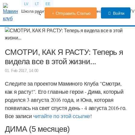
LV
LT
EE
Школа родителей
Календарь беременности
Форум
TV
Отправить Статью
Войти
СМОТРИ, КАК Я РАСТУ: Теперь я
видела все в этой жизни...
01. Feb 2017, 14:00
Следите за проектом Маминого Клуба "Смотри,
как я расту!". Его главные герои - Дима, который
родился 3 августа 2016 года, и Юна, которая
появилась на свет спустя день - 4 августа 2016-го.
Все записи
читайте по этой ссылке
!
ДИМА (5 месяцев)