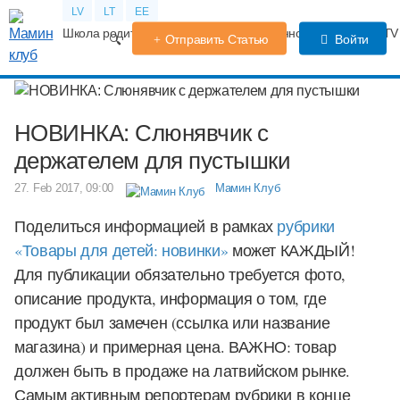
LV
LT
EE
Школа родителей
Календарь беременности
Форум
TV
Отправить Статью
Войти
НОВИНКА: Слюнявчик с
держателем для пустышки
27. Feb 2017, 09:00
Мамин Клуб
Поделиться информацией в рамках
рубрики
«Товары для детей: новинки»
может КАЖДЫЙ!
Для публикации обязательно требуется фото,
описание продукта, информация о том, где
продукт был замечен (ссылка или название
магазина) и примерная цена. ВАЖНО: товар
должен быть в продаже на латвийском рынке.
Самым активным репортерам рубрики в конце