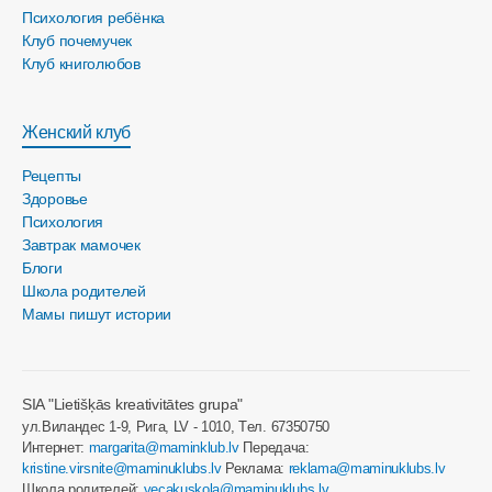
Психология ребёнка
Клуб почемучек
Клуб книголюбов
Женский клуб
Рецепты
Здоровье
Психология
Завтрак мамочек
Блоги
Школа родителей
Мамы пишут истории
SIA "Lietišķās kreativitātes grupa"
ул.Виландес 1-9, Рига, LV - 1010, Tел. 67350750
Интернет:
margarita@maminklub.lv
Передача:
kristine.virsnite@maminuklubs.lv
Реклама:
reklama@maminuklubs.lv
Школа родителей:
vecakuskola@maminuklubs.lv