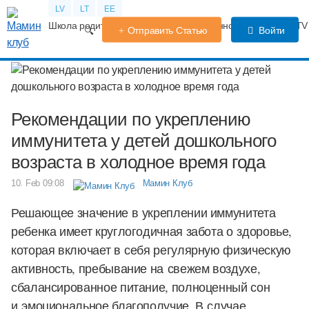
LV
LT
EE
Школа родителей
Календарь беременности
Форум
TV
Отправить Статью
Войти
Рекомендации по укреплению
иммунитета у детей дошкольного
возраста в холодное время года
10. Feb 09:08
Мамин Клуб
Решающее значение в укреплении иммунитета
ребенка имеет круглогодичная забота о здоровье,
которая включает в себя регулярную физическую
активность, пребывание на свежем воздухе,
сбалансированное питание, полноценный сон
и эмоциональное благополучие. В случае