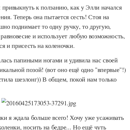
 привыкнуть к ползанию, как у Элли начался
ения
.
Теперь она пытается сесть! Стоя на
шно поднимает то одну ручку, то другую,
 равновесие и использует любую возможность,
я и присесть на коленочки.
алась папиными ногами и удивила нас своей
кальной позой! (вот оно ещё одно "впервые"!)
стила шезлонг)) В общем, покой нам только
лки я ждала больше всего! Хочу уже усаживать
оленки, носить на бедре... Но ещё чуть