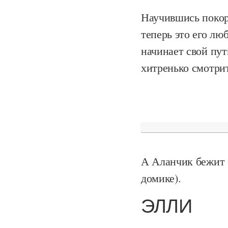
Научившись покор
теперь это его лю
начинает свой пут
хитренько смотрит
А Аланчик бежит с
домике).
ЭЛЛИ