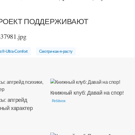
РОЕКТ ПОДДЕРЖИВАЮТ
s®-Ultra-Comfort
Смотри-как-я-расту
Книжный клуб: Давай на спор!
сы: апгрейд
Ребёнок
дный характер