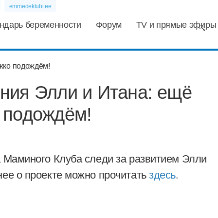
emmedeklubi.ee
ндарь беременности
Форум
TV и прямые эфиры
ния Элли и Итана: ещё
 подождём!
а Маминого Клуба следи за развитием Элли
ее о проекте можно прочитать
здесь
.