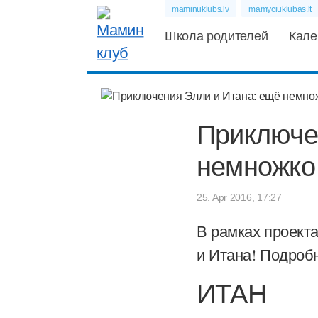
maminuklubs.lv
mamyciuklubas.lt
Школа родителей
Кале
Приключе
немножко
25. Apr 2016, 17:27
В рамках проект
и Итана!
Подробн
ИТАН