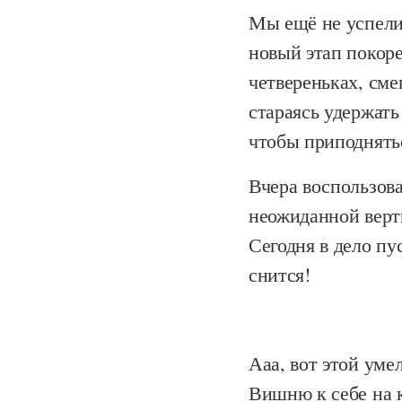
Мы ещё не успели
новый этап покор
четвереньках, сме
стараясь удержать
чтобы приподнятьс
Вчера воспользов
неожиданной верти
Сегодня в дело пу
снится!
Ааа, вот этой уме
Вишню к себе на к