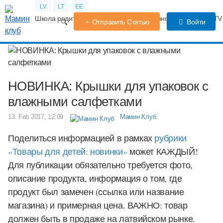
LV
LT
EE
Школа родителей
Календарь беременности
Форум
TV
Отправить Статью
Войти
НОВИНКА: Крышки для упаковок с
влажными салфетками
13. Feb 2017, 12:09
Мамин Клуб
Поделиться информацией в рамках
рубрики
«Товары для детей: новинки»
может КАЖДЫЙ!
Для публикации обязательно требуется фото,
описание продукта, информация о том, где
продукт был замечен (ссылка или название
магазина) и примерная цена. ВАЖНО: товар
должен быть в продаже на латвийском рынке.