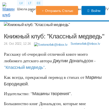
LV
LT
EE
Школа родителей
Календарь беременности
Форум
TV
Отправить Статью
Войти
Книжный клуб: "Классный медведь"
24. Oct 2022, 12:24
Sveteno4ek@inbox.lv
Расскажу об очередной отличной книге моего
любимого детского автора
Джулии Дональдсон
-
"Классный медведь"
.
Как всегда, прекрасный перевод в стихах от
Марины
Бородицкой
.
Издательство:
“
Машины творения
”
.
Большинство книг Дональдсон, которые мне