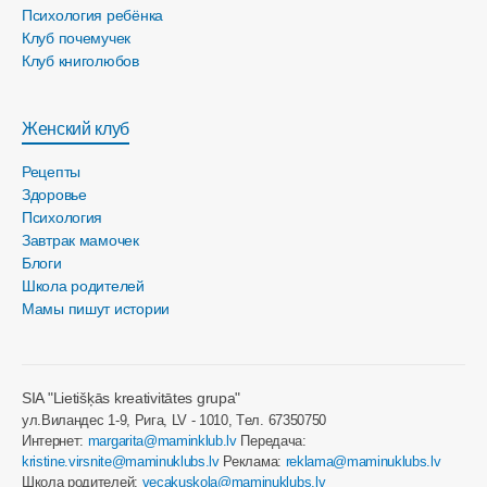
Психология ребёнка
Клуб почемучек
Клуб книголюбов
Женский клуб
Рецепты
Здоровье
Психология
Завтрак мамочек
Блоги
Школа родителей
Мамы пишут истории
SIA "Lietišķās kreativitātes grupa"
ул.Виландес 1-9, Рига, LV - 1010, Tел. 67350750
Интернет:
margarita@maminklub.lv
Передача:
kristine.virsnite@maminuklubs.lv
Реклама:
reklama@maminuklubs.lv
Школа родителей:
vecakuskola@maminuklubs.lv