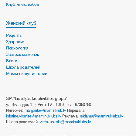
Клуб книголюбов
Женский клуб
Рецепты
Здоровье
Психология
Завтрак мамочек
Блоги
Школа родителей
Мамы пишут истории
SIA "Lietišķās kreativitātes grupa"
ул.Виландес 1-9, Рига, LV - 1010, Tел. 67350750
Интернет:
margarita@maminklub.lv
Передача:
kristine.virsnite@maminuklubs.lv
Реклама:
reklama@maminuklubs.lv
Школа родителей:
vecakuskola@maminuklubs.lv