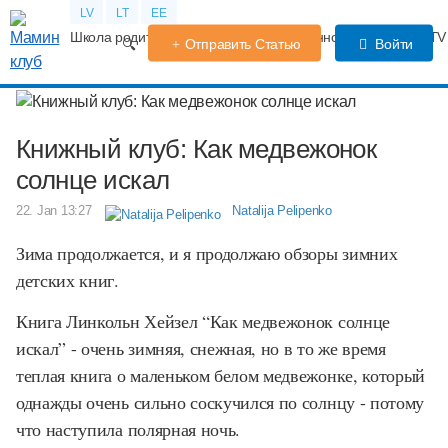
LV
LT
EE
Школа родителей
Календарь беременности
Форум
TV
Отправить Статью
Войти
Книжный клуб: Как медвежонок
солнце искал
22. Jan 13:27
Natalija Pelipenko
Зима продолжается, и я продолжаю обзоры зимних
детских книг.
Книга Линкольн Хейзел “Как медвежонок солнце
искал” - очень зимняя, снежная, но в то же время
теплая книга о маленьком белом медвежонке, который
однажды очень сильно соскучился по солнцу - потому
что наступила полярная ночь.