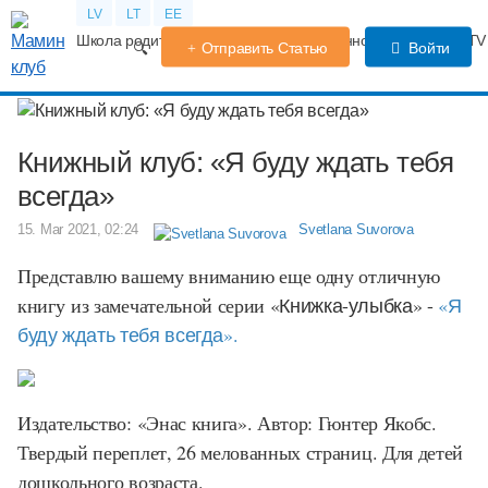
LV
LT
EE
Школа родителей
Календарь беременности
Форум
TV
Отправить Статью
Войти
Книжный клуб: «Я буду ждать тебя
всегда»
15. Mar 2021, 02:24
Svetlana Suvorova
Представлю вашему вниманию еще одну отличную
книгу из замечательной серии
«Книжка-улыбка»
-
«Я
буду ждать тебя всегда».
Издательство: «Энас книга». Автор: Гюнтер Якобс.
Твердый переплет, 26 мелованных страниц. Для детей
дошкольного возраста.