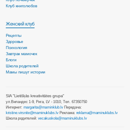
Клуб книголюбов
Женский клуб
Рецепты
Здоровье
Психология
Завтрак мамочек
Блоги
Школа родителей
Мамы пишут истории
SIA "Lietišķās kreativitātes grupa"
ул.Виландес 1-9, Рига, LV - 1010, Tел. 67350750
Интернет:
margarita@maminklub.lv
Передача:
kristine.virsnite@maminuklubs.lv
Реклама:
reklama@maminuklubs.lv
Школа родителей:
vecakuskola@maminuklubs.lv