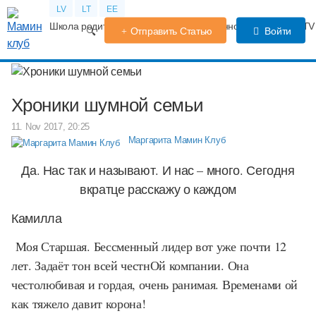
LV
LT
EE
Школа родителей
Календарь беременности
Форум
TV
Отправить Статью
Войти
Хроники шумной семьи
11. Nov 2017, 20:25
Маргарита Мамин Клуб
Да. Нас так и называют. И нас – много. Сегодня
вкратце расскажу о каждом
Камилла
Моя Старшая. Бессменный лидер вот уже почти 12
лет. Задаёт тон всей честнОй компании. Она
честолюбивая и гордая, очень ранимая. Временами ой
как тяжело давит корона!