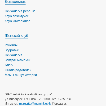
Дошкольник
Психология ребёнка
Клуб почемучек
Клуб книголюбов
Женский клуб
Рецепты
Здоровье
Психология
Завтрак мамочек
Блоги
Школа родителей
Мамы пишут истории
SIA "Lietišķās kreativitātes grupa"
ул.Виландес 1-9, Рига, LV - 1010, Tел. 67350750
Интернет:
margarita@maminklub.lv
Передача: