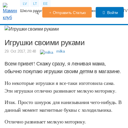
LV
LT
EE
Школа родителей
Календарь беременности
Форум
TV
Отправить Статью
Войти
Игрушки своими руками
29. Oct 2017, 20:48
milka
Всем привет! Скажу сразу, я ленивая мама,
обычно покупаю игрушки своим детям в магазине.
Но некоторые игрушки я все-таки изготовила сама.
Эти игрушки отлично развивают мелкую моторику.
Итак. Просто шнурок для нанизывания чего-нибудь. В
данный момент магнитные буквы с холодильника.
Отлично развивает мелкую моторику.