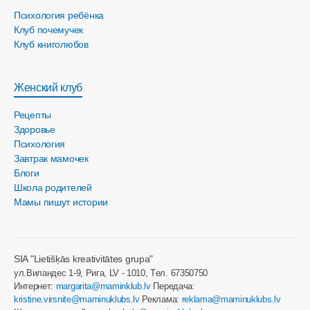
Психология ребёнка
Клуб почемучек
Клуб книголюбов
Женский клуб
Рецепты
Здоровье
Психология
Завтрак мамочек
Блоги
Школа родителей
Мамы пишут истории
SIA "Lietišķās kreativitātes grupa"
ул.Виландес 1-9, Рига, LV - 1010, Tел. 67350750
Интернет:
margarita@maminklub.lv
Передача:
kristine.virsnite@maminuklubs.lv
Реклама:
reklama@maminuklubs.lv