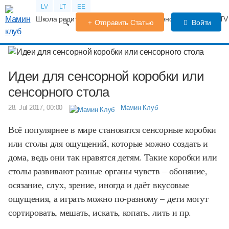
LV
LT
EE
Школа родителей
Календарь беременности
Форум
TV
Отправить Статью
Войти
Идеи для сенсорной коробки или
сенсорного стола
28. Jul 2017, 00:00
Мамин Клуб
Всё популярнее в мире становятся сенсорные коробки
или столы для ощущений, которые можно создать и
дома, ведь они так нравятся детям. Такие коробки или
столы развивают разные органы чувств – обоняние,
осязание, слух, зрение, иногда и даёт вкусовые
ощущения, а играть можно по-разному – дети могут
сортировать, мешать, искать, копать, лить и пр.