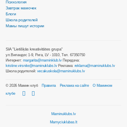
Психология
Завтрак мамочек
Блоги
Школа родителей
Мамы пишут истории
SIA "Lietišķās kreativitātes grupa"
ул.Виландес 1-9, Рига, LV - 1010, Tел. 67350750
Интернет:
margarita@maminklub.lv
Передача:
kristine.virsnite@maminuklubs.lv
Реклама:
reklama@maminuklubs.lv
Школа родителей:
vecakuskola@maminuklubs.lv
© 2026 Мамин клуб
Правила
Реклама на сайте
О Мамином
клубе
Maminuklubs.lv
Mamyciuklubas.lt