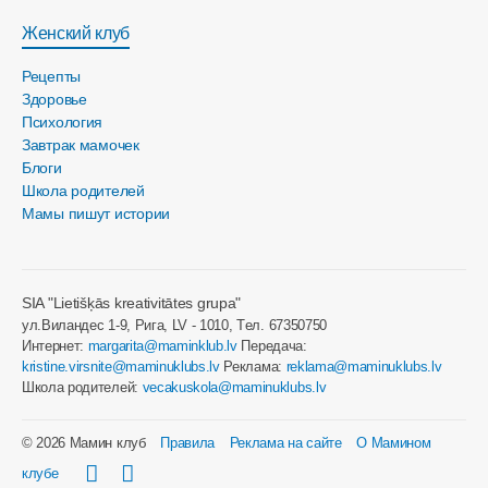
Женский клуб
Рецепты
Здоровье
Психология
Завтрак мамочек
Блоги
Школа родителей
Мамы пишут истории
SIA "Lietišķās kreativitātes grupa"
ул.Виландес 1-9, Рига, LV - 1010, Tел. 67350750
Интернет:
margarita@maminklub.lv
Передача:
kristine.virsnite@maminuklubs.lv
Реклама:
reklama@maminuklubs.lv
Школа родителей:
vecakuskola@maminuklubs.lv
© 2026 Мамин клуб
Правила
Реклама на сайте
О Мамином
клубе