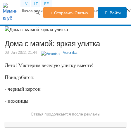
LV
LT
EE
Школа родителей
Календарь беременности
Форум
TV
Отправить Статью
Войти
Дома с мамой: яркая улитка
08. Jun 2022, 21:44
Veronika
Лето! Мастерим веселую улитку вместе!
Понадобятся:
- черный картон
- ножницы
Статья продолжается после рекламы