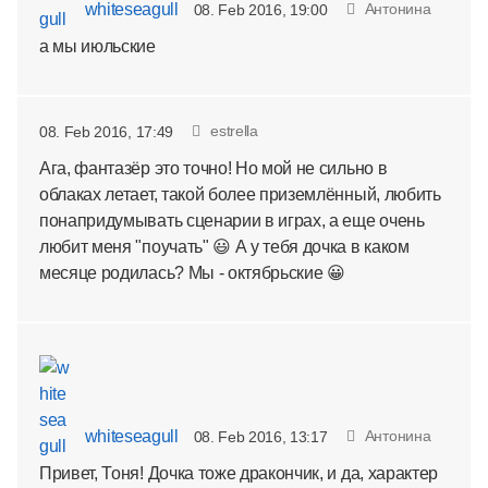
whiteseagull
Антонина
08. Feb 2016, 19:00
а мы июльские
estrella
08. Feb 2016, 17:49
Ага, фантазёр это точно! Но мой не сильно в
облаках летает, такой более приземлённый, любить
понапридумывать сценарии в играх, а еще очень
любит меня "поучать" 😃 А у тебя дочка в каком
месяце родилась? Мы - октябрьские 😀
whiteseagull
Антонина
08. Feb 2016, 13:17
Привет, Тоня! Дочка тоже дракончик, и да, характер