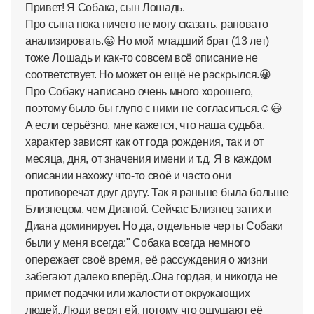
Привет! Я Собака, сын Лошадь.
Про сына пока ничего не могу сказать, рановато
анализировать.😀 Но мой младший брат (13 лет)
тоже Лошадь и как-то совсем всё описание не
соответствует. Но может он ещё не раскрылся.😀
Про Собаку написано очень много хорошего,
поэтому было бы глупо с ними не согласиться.☺😃
А если серьёзно, мне кажется, что наша судьба,
характер зависят как от года рождения, так и от
месяца, дня, от значения имени и т.д. Я в каждом
описании нахожу что-то своё и часто они
противоречат друг другу. Так я раньше была больше
Близнецом, чем Дианой. Сейчас Близнец затих и
Диана доминирует. Но да, отдельные черты Собаки
были у меня всегда:" Собака всегда немного
опережает своё время, её рассуждения о жизни
забегают далеко вперёд..Она гордая, и никогда не
примет подачки или жалости от окружающих
людей..Люди верят ей, потому что ощущают её