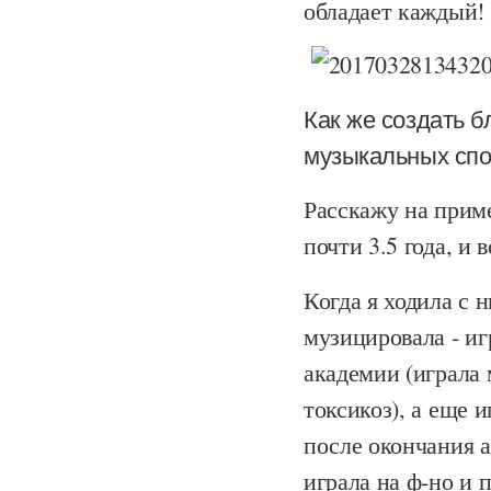
обладает каждый!
Как же создать б
музыкальных спо
Расскажу на приме
почти 3.5 года, и
Когда я ходила с 
музицировала - игр
академии (играла 
токсикоз), а еще 
после окончания а
играла на ф-но и 