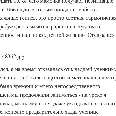
шать то, от чего мамочка получает позитивные
 и Вивальди, которым придают свойство
льных гениев, это просто светлая, гармонична
робуждает в мамочке радостные чувства и
нности над повседневной жизнью. Отсюда вся
ся, я на время отказалась от младшей ученицы
я с ней требовали подготовки материала, на что 
 было времени и моего непосредственного
ршей мы продолжили заниматься - на уроке я
очка, мыть ему попу, даже укладывать его спат
е, конечно предварительно задав ученице