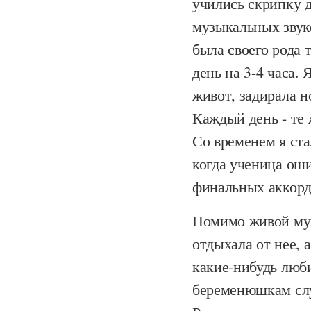
учились скрипку д
музыкальных звуко
была своего рода 
день на 3-4 часа.
живот, задирала н
Каждый день - те 
Со временем я ста
когда ученица оши
финальных аккорда
Помимо живой муз
отдыхала от нее, 
какие-нибудь люб
беременюшкам слу