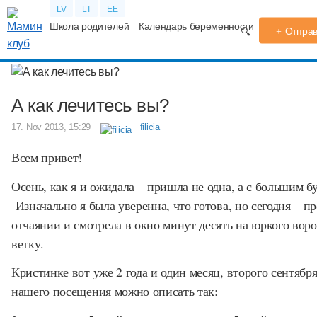
LV
LT
EE
Школа родителей
Календарь беременности
Форум
TV
Отправ
А как лечитесь вы?
17. Nov 2013, 15:29
filicia
Всем привет!
Осень, как я и ожидала – пришла не одна, а с большим б
Изначально я была уверенна, что готова, но сегодня – пр
отчаянии и смотрела в окно минут десять на юркого вор
ветку.
Кристинке вот уже 2 года и один месяц, второго сентябр
нашего посещения можно описать так: