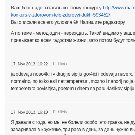
Ваш блог надо затагить по этому конкурсу.
http://www.mami
konkurs-v-zdorovom-tele-zdorovyi-dukh-593452/
Вы описали все его условия 😀 Напишите редактору.
А по теме - метод один - переждать. Такой видимо у ваш
привыкает ко всем гадостям жизни, зато потом будут толь
filicia
17. Nov 2013, 16:22
ja odevaju noso4ki i v drugije siplju gor4ici i odevaju naverx
normalno, no tolko esli net temperaturi, mozno i nano4j no ja
temperetara povisitjsa, poetomu dnem na paru 4asikov siplju
filicia
17. Nov 2013, 16:19
Я давала с года, но мы не болели особо, это травка, не д
заваривала в кружечке, три раза в день, за день нужно 