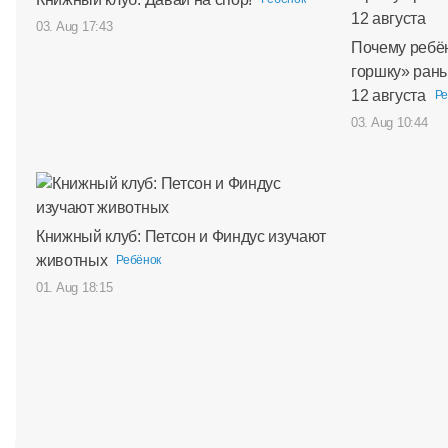
03. Aug 17:43
Почему ребён
горшку» рань
12 августа
Ре
03. Aug 10:44
Книжный клуб: Петсон и Финдус изучают
животных
Ребёнок
01. Aug 18:15