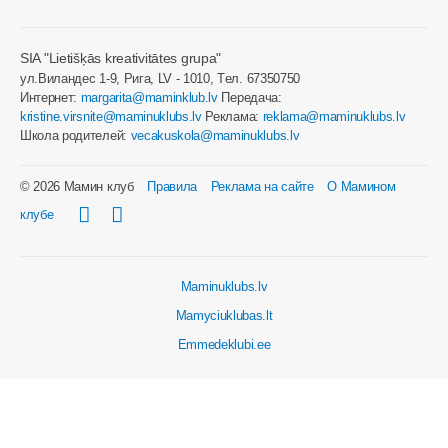
SIA "Lietišķās kreativitātes grupa"
ул.Виландес 1-9, Рига, LV - 1010, Tел. 67350750
Интернет:
margarita@maminklub.lv
Передача:
kristine.virsnite@maminuklubs.lv
Реклама:
reklama@maminuklubs.lv
Школа родителей:
vecakuskola@maminuklubs.lv
© 2026 Мамин клуб
Правила
Реклама на сайте
О Мамином
клубе
Maminuklubs.lv
Mamyciuklubas.lt
Emmedeklubi.ee