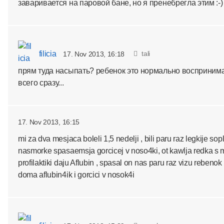
заваривается на паровой бане, но я пренебрегла этим :-
filicia
tali
17. Nov 2013, 16:18
прям туда насыпать? ребенок это нормально воспринима
всего сразу...
17. Nov 2013, 16:15
mi za dva mesjaca boleli 1,5 nedelji , bili paru raz legkije sopl
nasmorke spasaemsja gorcicej v noso4ki, ot kawlja redka s me
profilaktiki daju Aflubin , spasal on nas paru raz vizu rebeno
doma aflubin4ik i gorcici v nosok4i