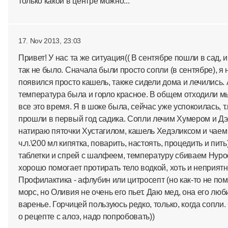
только какой в центре можно...
17. Nov 2013, 23:03
Привет! У нас та же ситуация(( В сентябре пошли в сад,
так не было. Сначала были просто сопли (в сентябре), я
появился просто кашель, также сидели дома и лечились. 
температура была и горло красное. В общем отходили м
все это время. Я в шоке была, сейчас уже успокоилась, т.
прошли в первый год садика. Сопли лечим Хумером и Д
натираю пяточки Хустагилом, кашель Хедэликсом и чаем 
ч.л.\200 мл кипятка, поварить, настоять, процедить и пить
таблетки и спрей с шалфеем, температуру сбиваем Нур
хорошо помогает протирать тело водкой, хоть и неприятн
Профилактика - афлубин или цитросепт (но как-то не по
морс, но Оливия не очень его пьет. Даю мед, она его лю
варенье. Горчицей пользуюсь редко, только, когда соп
о рецепте с алоэ, надо попробовать))