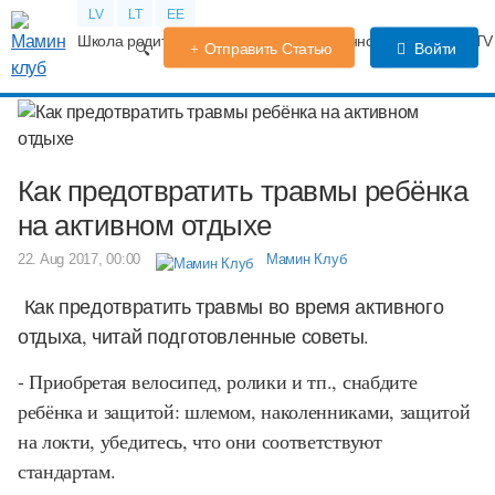
LV
LT
EE
Школа родителей
Календарь беременности
Форум
TV
Отправить Статью
Войти
Как предотвратить травмы ребёнка
на активном отдыхе
22. Aug 2017, 00:00
Мамин Клуб
Как предотвратить травмы во время активного
отдыха, читай подготовленные советы.
- Приобретая велосипед, ролики и тп., снабдите
ребёнка и защитой: шлемом, наколенниками, защитой
на локти, убедитесь, что они соответствуют
стандартам.