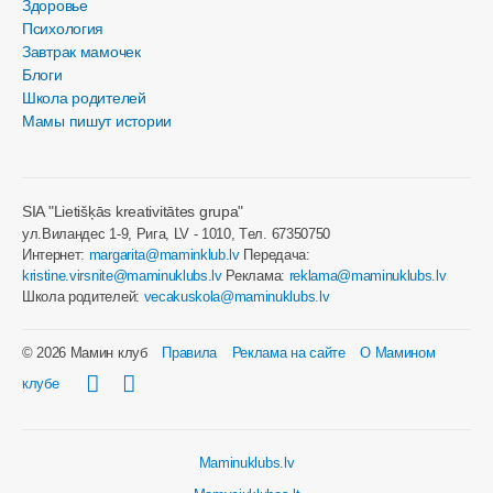
Здоровье
Психология
Завтрак мамочек
Блоги
Школа родителей
Мамы пишут истории
SIA "Lietišķās kreativitātes grupa"
ул.Виландес 1-9, Рига, LV - 1010, Tел. 67350750
Интернет:
margarita@maminklub.lv
Передача:
kristine.virsnite@maminuklubs.lv
Реклама:
reklama@maminuklubs.lv
Школа родителей:
vecakuskola@maminuklubs.lv
© 2026 Мамин клуб
Правила
Реклама на сайте
О Мамином
клубе
Maminuklubs.lv