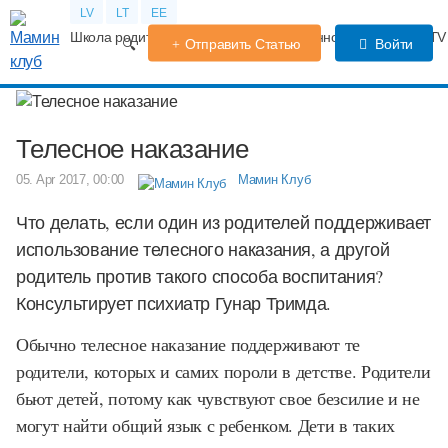
LV
LT
EE
Школа родителей
Календарь беременности
Форум
TV
Отправить Статью
Войти
Телесное наказание
05. Apr 2017, 00:00
Мамин Клуб
Что делать, если один из родителей поддерживает
использование телесного наказания, а другой
родитель против такого способа воспитания?
Консультирует психиатр Гунар Тримда.
Обычно телесное наказание поддерживают те
родители, которых и самих пороли в детстве. Родители
бьют детей, потому как чувствуют свое безсилие и не
могут найти общий язык с ребенком. Дети в таких