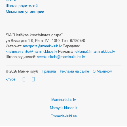
Школа родителей
Мамы пишут истории
SIA "Lietišķās kreativitātes grupa"
ул.Виландес 1-9, Рига, LV - 1010, Tел. 67350750
Интернет:
margarita@maminklub.lv
Передача:
kristine.virsnite@maminuklubs.lv
Реклама:
reklama@maminuklubs.lv
Школа родителей:
vecakuskola@maminuklubs.lv
© 2026 Мамин клуб
Правила
Реклама на сайте
О Мамином
клубе
Maminuklubs.lv
Mamyciuklubas.lt
Emmedeklubi.ee