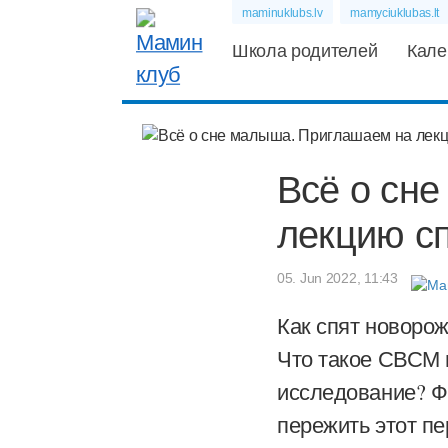
maminuklubs.lv
mamyciuklubas.lt
Школа родителей
Кале
Всё о сн
лекцию сп
05. Jun 2022, 11:43
Как спят новоро
Что такое СВСМ и
исследование? Ф
пережить этот пе