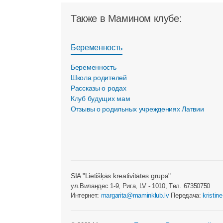
Также в Мамином клубе:
Беременность
Беременность
Школа родителей
Рассказы о родах
Клуб будущих мам
Отзывы о родильных учреждениях Латвии
SIA "Lietišķās kreativitātes grupa"
ул.Виландес 1-9, Рига, LV - 1010, Tел. 67350750
Интернет:
margarita@maminklub.lv
Передача:
kristin