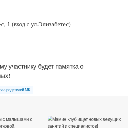
, 1 (вход с ул.Элизабетес)
му участнику будет памятка о
ных!
ола-родителей-МК