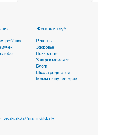
ьник
Женский клуб
ия ребёнка
Рецепты
емучек
Здоровье
голюбов
Психология
Завтрак мамочек
Блоги
Школа родителей
Мамы пишут истории
й:
vecakuskola@maminuklubs.lv