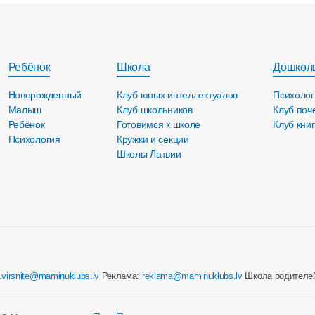
Ребёнок
Школа
Дошкол
Новорожденный
Клуб юных интеллектуалов
Психолог
Малыш
Клуб школьников
Клуб поч
Ребёнок
Готовимся к школе
Клуб кни
Психология
Кружки и секции
Школы Латвии
e.virsnite@maminuklubs.lv
Реклама:
reklama@maminuklubs.lv
Школа родителе