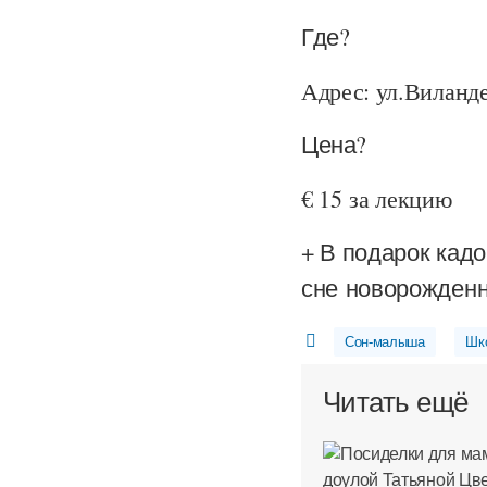
Где?
Адрес: ул.Виландес
Цена?
€ 15 за лекцию
+ В подарок кадо
сне новорожден
Сон-малыша
Шк
Читать ещё