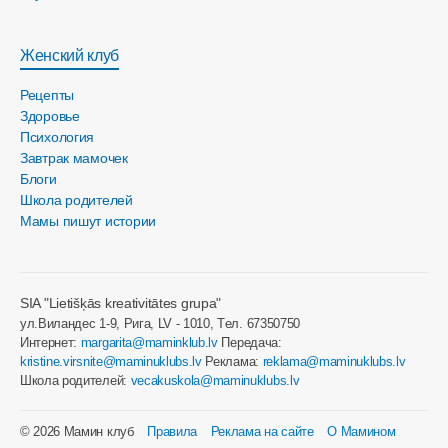
Женский клуб
Рецепты
Здоровье
Психология
Завтрак мамочек
Блоги
Школа родителей
Мамы пишут истории
SIA "Lietišķās kreativitātes grupa"
ул.Виландес 1-9, Рига, LV - 1010, Tел. 67350750
Интернет:
margarita@maminklub.lv
Передача:
kristine.virsnite@maminuklubs.lv
Реклама:
reklama@maminuklubs.lv
Школа родителей:
vecakuskola@maminuklubs.lv
© 2026 Мамин клуб
Правила
Реклама на сайте
О Мамином