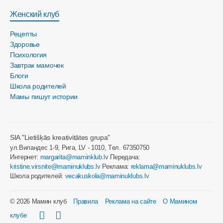
Женский клуб
Рецепты
Здоровье
Психология
Завтрак мамочек
Блоги
Школа родителей
Мамы пишут истории
SIA "Lietišķās kreativitātes grupa"
ул.Виландес 1-9, Рига, LV - 1010, Tел. 67350750
Интернет:
margarita@maminklub.lv
Передача:
kristine.virsnite@maminuklubs.lv
Реклама:
reklama@maminuklubs.lv
Школа родителей:
vecakuskola@maminuklubs.lv
© 2026 Мамин клуб
Правила
Реклама на сайте
О Мамином
клубе