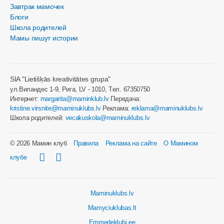
Завтрак мамочек
Блоги
Школа родителей
Мамы пишут истории
SIA "Lietišķās kreativitātes grupa"
ул.Виландес 1-9, Рига, LV - 1010, Tел. 67350750
Интернет:
margarita@maminklub.lv
Передача:
kristine.virsnite@maminuklubs.lv
Реклама:
reklama@maminuklubs.lv
Школа родителей:
vecakuskola@maminuklubs.lv
© 2026 Мамин клуб
Правила
Реклама на сайте
О Мамином
клубе
Maminuklubs.lv
Mamyciuklubas.lt
Emmedeklubi.ee