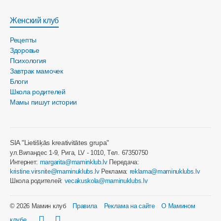
Женский клуб
Рецепты
Здоровье
Психология
Завтрак мамочек
Блоги
Школа родителей
Мамы пишут истории
SIA "Lietišķās kreativitātes grupa"
ул.Виландес 1-9, Рига, LV - 1010, Tел. 67350750
Интернет:
margarita@maminklub.lv
Передача:
kristine.virsnite@maminuklubs.lv
Реклама:
reklama@maminuklubs.lv
Школа родителей:
vecakuskola@maminuklubs.lv
© 2026 Мамин клуб
Правила
Реклама на сайте
О Мамином
клубе