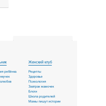
ьник
Женский клуб
ия ребёнка
Рецепты
емучек
Здоровье
голюбов
Психология
Завтрак мамочек
Блоги
Школа родителей
Мамы пишут истории