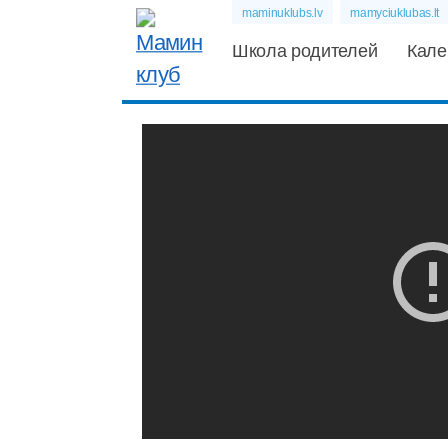
maminuklubs.lv
mamyciuklubas.lt
Школа родителей
Кале