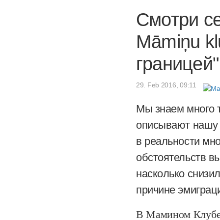
Смотри с
Māmiņu kl
границей"
29. Feb 2016, 09:11
Мы знаем много т
описывают нашу р
в реальности мно
обстоятельств в
насколько снизил
причине эмиграц
В Мамином Клубе м