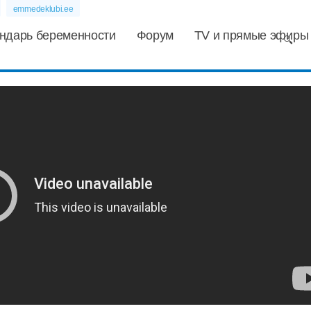
emmedeklubi.ee
ндарь беременности
Форум
TV и прямые эфиры