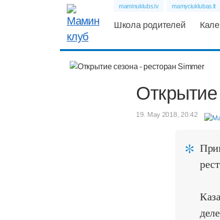
maminuklubs.lv
mamyciuklubas.lt
Школа родителей
Кале
Открытие 
19. May 2018, 20:42
Приг
рест
Каза
дел