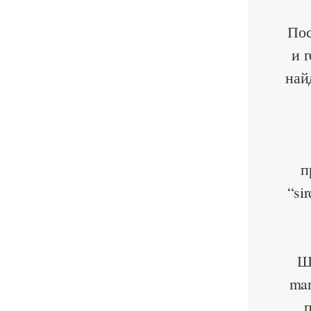
Пос
и 
най
п
“si
Ш
man