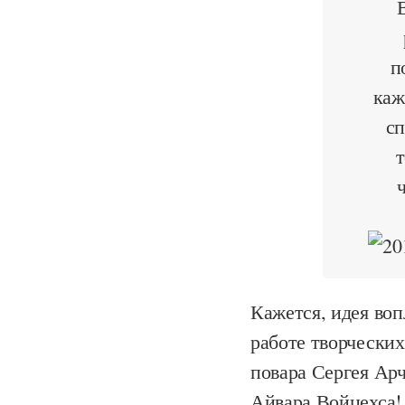
п
каж
сп
т
Кажется, идея воп
работе творческих
повара Сергея Арч
Айвара Войцехса!