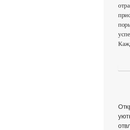
отра
прис
поры
успе
Каж
Отк
уют
отвл