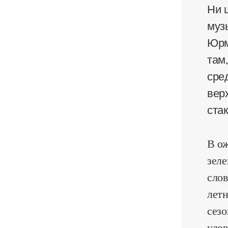
Ни 
муз
Юрм
там,
сре
вер
ста
В ож
зеле
слов
летн
сезо
удов