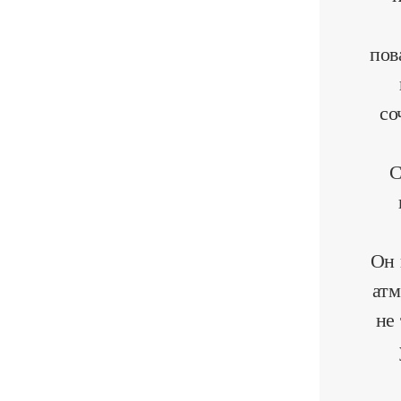
пов
со
С
Он 
атм
не