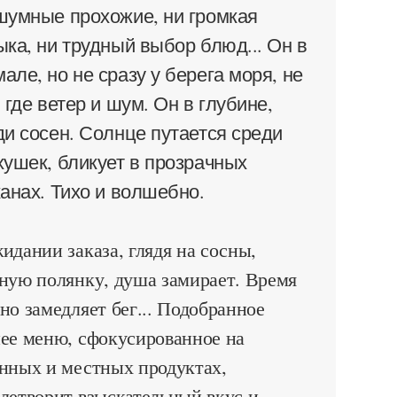
шумные прохожие, ни громкая
ыка, ни трудный выбор блюд... Он в
але, но не сразу у берега моря, не
 где ветер и шум. Он в глубине,
ди сосен. Солнце путается среди
хушек, бликует в прозрачных
канах. Тихо и волшебно.
идании заказа, глядя на сосны,
ную полянку, душа замирает. Время
но замедляет бег... Подобранное
ее меню, сфокусированное на
нных и местных продуктах,
летворит взыскательный вкус и