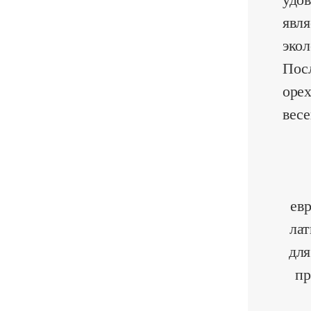
явля
экол
Пос
орех
весе
ев
лат
для
пр