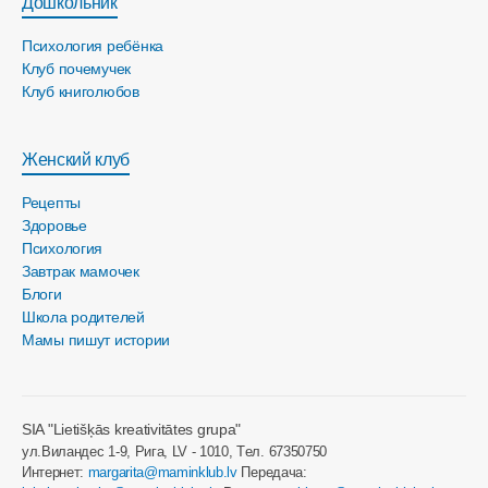
Дошкольник
Психология ребёнка
Клуб почемучек
Клуб книголюбов
Женский клуб
Рецепты
Здоровье
Психология
Завтрак мамочек
Блоги
Школа родителей
Мамы пишут истории
SIA "Lietišķās kreativitātes grupa"
ул.Виландес 1-9, Рига, LV - 1010, Tел. 67350750
Интернет:
margarita@maminklub.lv
Передача: