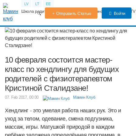
LV
LT
EE
Школа родителей
Календарь беременности
Форум
TV
Отправить Статью
Войти
10 февраля состоится мастер-
класс по хендлингу для будущих
родителей с физиотерапевтом
Кристиной Сталидзане!
07. Feb 2017, 00:00
Мамин Клуб
Хендлинг - это умелая работа наших рук. Это и
уход за телом, одевание, смена подгузника,
массаж, игры. Матушкой природой в каждом
ребёнке заложена определённая программа, в