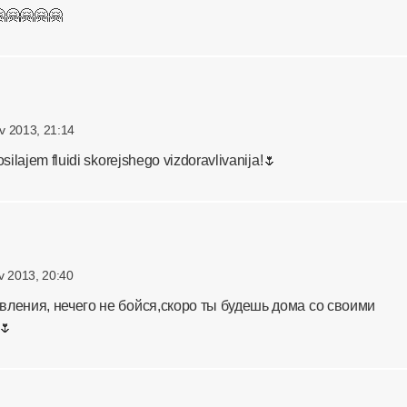
🤗🤗🤗🤗
v 2013, 21:14
ilajem fluidi skorejshego vizdoravlivanija!🌷
v 2013, 20:40
ления, нечего не бойся,скоро ты будешь дома со своими
🌷