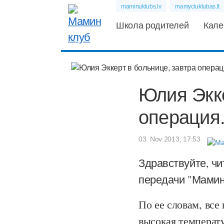
maminuklubs.lv
mamyciuklubas.lt
Школа родителей
Кале
Юлия Экке
операция.
03. Nov 2013, 17:53
Здравствуйте, ч
передачи "Мамин
По ее словам, все 
высокая температу