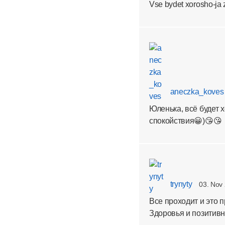
Vse bydet xorosho-ja z
aneczka_koves
Юленька, всё будет 
спокойствия😀)😘😘
trynyty
03. Nov 
Все проходит и это п
Здоровья и позитивно