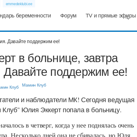
emmedeklubi.ee
ндарь беременности
Форум
TV и прямые эфиры
рт в больнице, завтра
 Давайте поддержим ее!
Мамин Клуб
итатели и наблюдатели МК! Сегодня ведущая
 Клуб" Юлия Эккерт попала в больницу.
началось в четверг, когда у нее поднялась очень
ра. Несколько дней она не сбивалась, но Юля