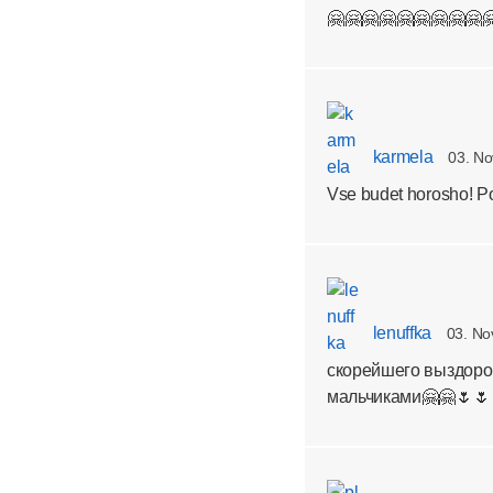
🤗🤗🤗🤗🤗🤗🤗🤗🤗
karmela
03. No
Vse budet horosho! Pos
lenuffka
03. No
скорейшего выздоров
мальчиками🤗🤗🌷🌷