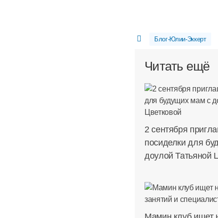
Блог-Юлии-Эккерт
Читать ещё
2 сентября пригл
посиделки для бу
доулой Татьяной 
Мамин клуб ищет 