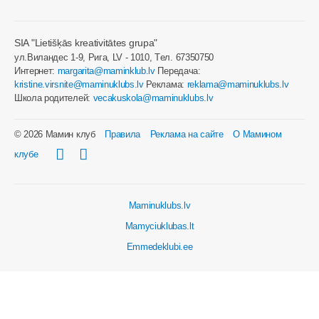
SIA "Lietišķās kreativitātes grupa"
ул.Виландес 1-9, Рига, LV - 1010, Tел. 67350750
Интернет:
margarita@maminklub.lv
Передача:
kristine.virsnite@maminuklubs.lv
Реклама:
reklama@maminuklubs.lv
Школа родителей:
vecakuskola@maminuklubs.lv
© 2026 Мамин клуб
Правила
Реклама на сайте
О Мамином
клубе
Maminuklubs.lv
Mamyciuklubas.lt
Emmedeklubi.ee