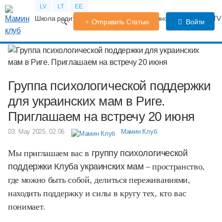
LV
LT
EE
Школа родителей
Календарь беременности
Форум
TV
Отправить Статью
Войти
Группа психологической поддержки
для украинских мам в Риге.
Приглашаем на встречу 20 июня
03. May 2025, 02:06
Мамин Клуб
Мы приглашаем вас в
группу психологической
поддержки Клуба украинских мам
– пространство,
где можно быть собой, делиться переживаниями,
находить поддержку и силы в кругу тех, кто вас
понимает.