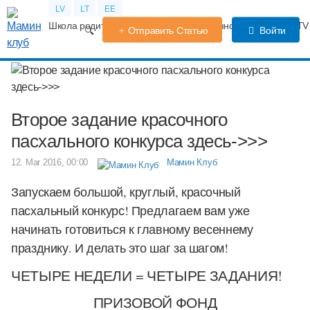
LV
LT
EE
Школа родителей
Календарь беременности
Форум
TV
Отправить Статью
Войти
Второе задание красочного
пасхального конкурса здесь->>>
12. Mar 2016, 00:00
Мамин Клуб
Запускаем большой, круглый, красочный
пасхальный конкурс! Предлагаем вам уже
начинать готовиться к главному весеннему
празднику. И делать это шаг за шагом!
ЧЕТЫРЕ НЕДЕЛИ = ЧЕТЫРЕ ЗАДАНИЯ!
ПРИЗОВОЙ ФОНД