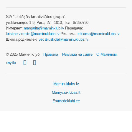
SIA "Lietišķās kreativitātes grupa"
ул.Виландес 1-9, Рига, LV - 1010, Tел. 67350750
Интернет:
margarita@maminklub.lv
Передача:
kristine.virsnite@maminuklubs.lv
Реклама:
reklama@maminuklubs.lv
Школа родителей:
vecakuskola@maminuklubs.lv
© 2026 Мамин клуб
Правила
Реклама на сайте
О Мамином
клубе
Maminuklubs.lv
Mamyciuklubas.lt
Emmedeklubi.ee