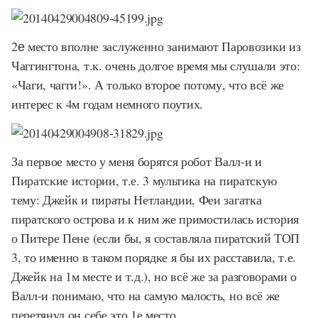
2е
место вполне заслуженно занимают Паровозики из
Чаггингтона, т.к. очень долгое время мы слушали это:
«Чаги, чагги!». А только второе потому, что всё же
интерес к 4м годам немного поутих.
За первое место у меня борятся робот Валл-и и
Пиратские истории, т.е. 3 мультика на пиратскую
тему: Джейк и пираты Нетландии, Феи загатка
пиратского острова и к ним же примостилась история
о Питере Пене (если бы, я составляла пиратский ТОП
3, то именно в таком порядке я бы их расставила, т.е.
Джейк на 1м месте и т.д.), но всё же за разговорами о
Валл-и понимаю, что на самую малость, но всё же
перетянул он себе это 1е место.