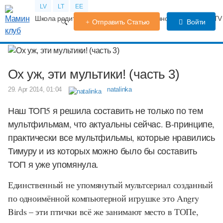
LV
LT
EE
Школа родителей
Календарь беременности
Форум
TV
Отправить Статью
Войти
Ох уж, эти мультики! (часть 3)
29. Apr 2014, 01:04
natalinka
Наш ТОП5 я решила составить не только по тем
мультфильмам, что актуальны сейчас. В-принципе,
практически все мультфильмы, которые нравились
Тимуру и из которых можно было бы составить
ТОП я уже упомянула.
Единственный не упомянутый мультсериал созданный
по одноимённой компьютерной игрушке это
Angry
Birds
– эти птички всё же занимают место в ТОПе,