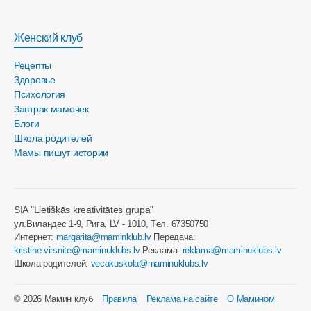
Женский клуб
Рецепты
Здоровье
Психология
Завтрак мамочек
Блоги
Школа родителей
Мамы пишут истории
SIA "Lietišķās kreativitātes grupa"
ул.Виландес 1-9, Рига, LV - 1010, Tел. 67350750
Интернет:
margarita@maminklub.lv
Передача:
kristine.virsnite@maminuklubs.lv
Реклама:
reklama@maminuklubs.lv
Школа родителей:
vecakuskola@maminuklubs.lv
© 2026 Мамин клуб
Правила
Реклама на сайте
О Мамином