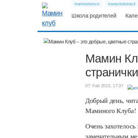
maminuklubs.lv
mamyciuklubas.lt
Школа родителей
Кале
Мамин Клу
странички
07. Feb 2015, 17:37
Добрый день, чит
Маминого Клуба!
Очень захотелось 
замечательным мес