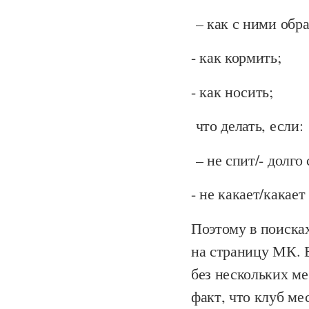
– как с ними обр
- как кормить;
- как носить;
что делать, если:
– не спит/- долго 
- не какает/какае
Поэтому в поисках
на страницу МК. Бы
без нескольких ме
факт, что клуб ме