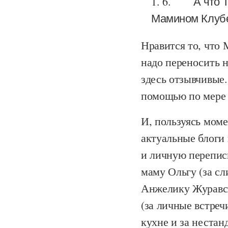
6.
А что 
Мамином Клуб
Нравится то, что 
надо переносить н
здесь отзывчивые
помощью по мере 
И, пользуясь моме
актуальные блоги 
и личную переписк
маму Ольгу (за сли
Анжелику Журавск
(за личные встречи
кухне и за нестан