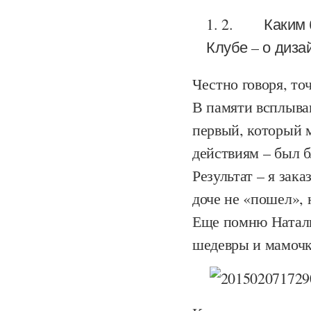
2.
Каким 
Клубе – о диза
Честно говоря, то
В памяти всплыва
первый, который м
действиям – был б
Результат – я зак
доче не «пошел», 
Еще помню Наталью
шедевры и мамочку