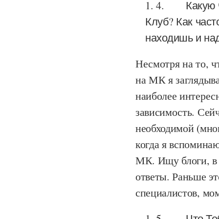
4.
Какую 
Клуб? Как част
находишь и на
Несмотря на то, ч
на МК я заглядыв
наиболее интересн
зависимость. Сей
необходимой (мног
когда я вспоминаю
МК. Ищу блоги, в
ответы. Раньше эт
специалистов, мом
5.
Что Те