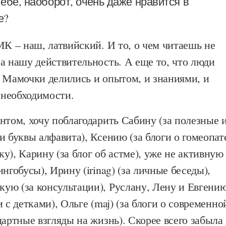
Тебе, наоборот, очень даже нравится в
е?
МК – наш, латвийский. И то, о чем читаешь не
а нашу действительность. А еще то, что люди
. Мамочки делились и опытом, и знаниями, и
необходимости.
нтом, хочу поблагодарить Сабину (за полезные 
и буквы алфавита), Ксению (за блоги о гомеопат
у), Карину (за блог об астме), уже не активную
нгобусы), Ирину (irinag) (за личные беседы),
ую (за консультации), Руслану, Лену и Евгени
 с детками), Ольге (maj) (за блоги о современно
дартные взгляды на жизнь). Скорее всего забыла