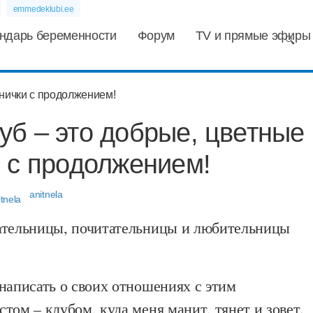
emmedeklubi.ee
ндарь беременности
Форум
TV и прямые эфиры
б – это добрые, цветные
 с продолжением!
anitnela
ательницы, почитательницы и любительницы
написать о своих отношениях с этим
том – клубом, куда меня манит, тянет и зовет.