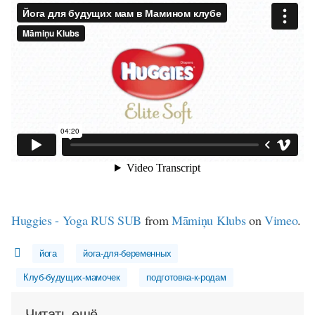
Huggies - Yoga RUS SUB
from
Māmiņu Klubs
on
Vimeo
.
йога
йога-для-беременных
Клуб-будущих-мамочек
подготовка-к-родам
Читать ещё