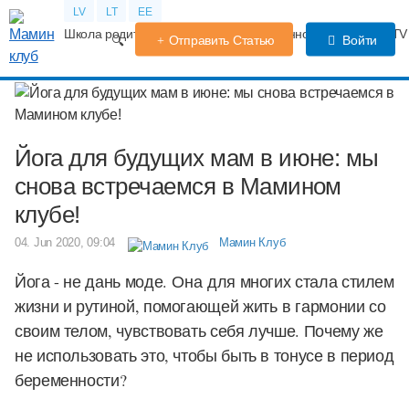
LV
LT
EE
Школа родителей
Календарь беременности
Форум
TV
Отправить Статью
Войти
Йога для будущих мам в июне: мы
снова встречаемся в Мамином
клубе!
04. Jun 2020, 09:04
Мамин Клуб
Йога - не дань моде. Она для многих стала стилем
жизни и рутиной, помогающей жить в гармонии со
своим телом, чувствовать себя лучше. Почему же
не использовать это, чтобы быть в тонусе в период
беременности?