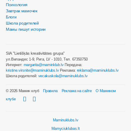
Психология
Завтрак мамочек
Блоги
Школа родителей
Мамы пишут истории
SIA "Lietišķās kreativitātes grupa"
ул.Виландес 1-9, Рига, LV - 1010, Tел. 67350750
Интернет:
margarita@maminklub.lv
Передача:
kristine.virsnite@maminuklubs.lv
Реклама:
reklama@maminuklubs.lv
Школа родителей:
vecakuskola@maminuklubs.lv
© 2026 Мамин клуб
Правила
Реклама на сайте
О Мамином
клубе
Maminuklubs.lv
Mamyciuklubas.lt