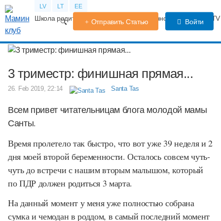
LV
LT
EE
Школа родителей
Календарь беременности
Форум
TV
Отправить Статью
Войти
3 триместр: финишная прямая...
26. Feb 2019, 22:14
Santa Tas
Всем привет читательницам блога молодой мамы
Санты.
Время пролетело так быстро, что вот уже 39 неделя и 2
дня моей второй беременности. Осталось совсем чуть-
чуть до встречи с нашим вторым малышом, который
по ПДР должен родиться 3 марта.
На данный момент у меня уже полностью собрана
сумка и чемодан в роддом, в самый последний момент