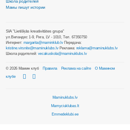
Школа родителей
Мамы пишут истории
SIA "Lietišķās kreativitātes grupa"
ул.Виландес 1-9, Рига, LV - 1010, Tел. 67350750
Интернет:
margarita@maminklub.lv
Передача:
kristine.virsnite@maminuklubs.lv
Реклама:
reklama@maminuklubs.lv
Школа родителей:
vecakuskola@maminuklubs.lv
© 2026 Мамин клуб
Правила
Реклама на сайте
О Мамином
клубе
Maminuklubs.lv
Mamyciuklubas.lt
Emmedeklubi.ee