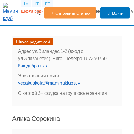
LV
LT
EE
Школа родителей
Календарь беременности
Форум
TV
Отправить Статью
Войти
Школа родителей
Адрес
ул.Виландес 1-2 (вход с
ул.Элизабетес), Рига |
Телефон
67350750
Как добраться
Электронная почта
vecakuskola@maminuklubs.lv
С картой 3+ скидка на групповые занятия
Алика Сорокина