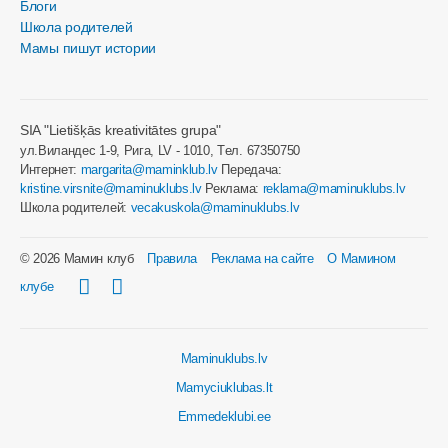
Блоги
Школа родителей
Мамы пишут истории
SIA "Lietišķās kreativitātes grupa"
ул.Виландес 1-9, Рига, LV - 1010, Tел. 67350750
Интернет:
margarita@maminklub.lv
Передача:
kristine.virsnite@maminuklubs.lv
Реклама:
reklama@maminuklubs.lv
Школа родителей:
vecakuskola@maminuklubs.lv
© 2026 Мамин клуб
Правила
Реклама на сайте
О Мамином
клубе
Maminuklubs.lv
Mamyciuklubas.lt
Emmedeklubi.ee