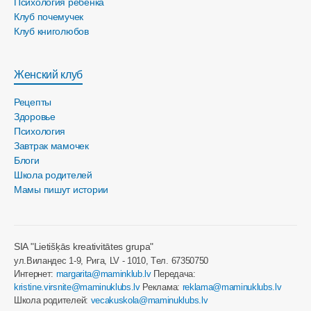
Психология ребёнка
Клуб почемучек
Клуб книголюбов
Женский клуб
Рецепты
Здоровье
Психология
Завтрак мамочек
Блоги
Школа родителей
Мамы пишут истории
SIA "Lietišķās kreativitātes grupa"
ул.Виландес 1-9, Рига, LV - 1010, Tел. 67350750
Интернет:
margarita@maminklub.lv
Передача:
kristine.virsnite@maminuklubs.lv
Реклама:
reklama@maminuklubs.lv
Школа родителей:
vecakuskola@maminuklubs.lv