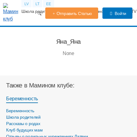
LV
LT
EE
Школа родителей
Календарь беременности
Форум
TV
Отправить Статью
Войти
Яна_Яна
None
Также в Мамином клубе:
Беременность
Беременность
Школа родителей
Рассказы о родах
Клуб будущих мам
Отзывы о родильных учреждениях Латвии