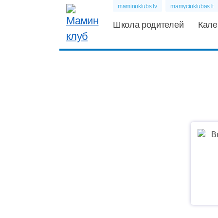
maminuklubs.lv
mamyciuklubas.lt
Школа родителей
Кале