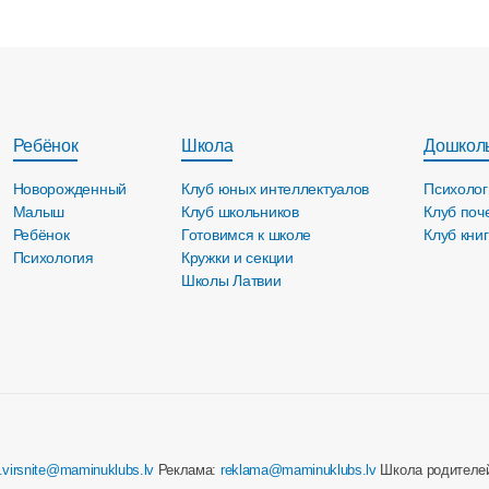
Ребёнок
Школа
Дошкол
Новорожденный
Клуб юных интеллектуалов
Психолог
Малыш
Клуб школьников
Клуб поч
Ребёнок
Готовимся к школе
Клуб кни
Психология
Кружки и секции
Школы Латвии
e.virsnite@maminuklubs.lv
Реклама:
reklama@maminuklubs.lv
Школа родителе