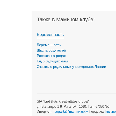
Также в Мамином клубе:
Беременность
Беременность
Школа родителей
Рассказы о родах
Клуб будущих мам
Отзывы о родильных учреждениях Латвии
SIA "Lietišķās kreativitātes grupa"
ул.Виландес 1-9, Рига, LV - 1010, Tел. 67350750
Интернет:
margarita@maminklub.lv
Передача:
kristin