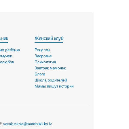
ьник
Женский клуб
ия ребёнка
Рецепты
емучек
Здоровье
голюбов
Психология
Завтрак мамочек
Блоги
Школа родителей
Мамы пишут истории
й:
vecakuskola@maminuklubs.lv