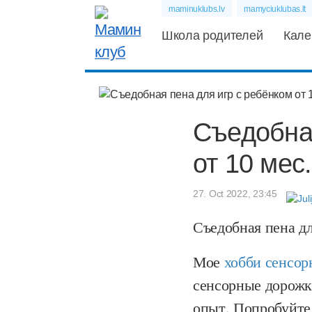
maminuklubs.lv
mamyciuklubas.lt
Школа родителей
Кале
Съедобная
от 10 мес.
27. Oct 2022, 23:45
Съедобная пена дл
Мое
хобби сенсор
сенсорные дорож
опыт. Попробуйте