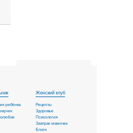
ьник
Женский клуб
ия ребёнка
Рецепты
емучек
Здоровье
голюбов
Психология
Завтрак мамочек
Блоги