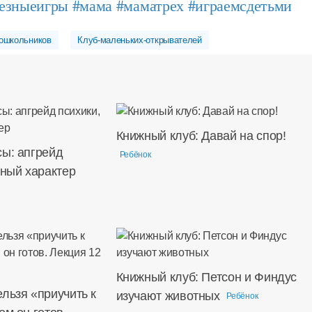
езныеигры
#мама
#маматрех
#играемсдетьми
ошкольников
Клуб-маленьких-открывателей
Книжный клуб: Давай на спор!
сы: апгрейд
Ребёнок
дный характер
Книжный клуб: Петсон и Финдус
льзя «приучить к
изучают животных
Ребёнок