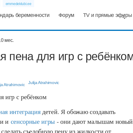
emmedeklubi.ee
ндарь беременности
Форум
TV и прямые эфиры
 пена для игр с ребёнко
Julija Atrahimovic
я игр с ребёнком
ная интеграция
детей. Я обожаю создавать
ки и
сенсорные игры
- они дают малышам новый
 сделать съедобную пену из жидкости от