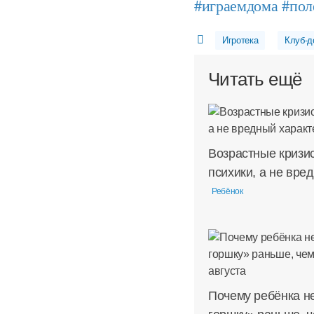
#играемдома
#пол
Игротека
Клуб-д
Читать ещё
Возрастные кризи
психики, а не вре
Ребёнок
Почему ребёнка не