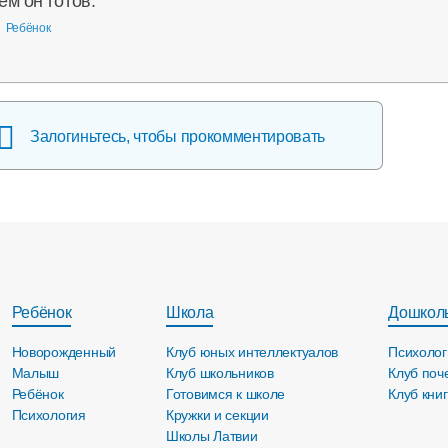
ем он готов.
Ребёнок
Залогиньтесь, чтобы прокомментировать
Ребёнок
Школа
Дошкол
Новорожденный
Клуб юных интеллектуалов
Психолог
Малыш
Клуб школьников
Клуб поч
Ребёнок
Готовимся к школе
Клуб кни
Психология
Кружки и секции
Школы Латвии