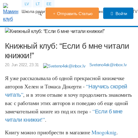
LV
LT
EE
Школа родителей
Календарь беременности
Форум
TV
Отправить Статью
Войти
Книжный клуб: “Если б мне читали
книжки!”
20. Jun 2022, 23:31
Sveteno4ek@inbox.lv
Я уже рассказывала об одной прекрасной книжечке
авторов Хелен и Томаса Докерти -
“Научись скорей
читать”
, и в этом отзыве я хочу продолжить знакомить
вас с работами этих авторов и поведаю об еще одной
замечательной книге из под их пера
-
“Если б мне
читали книжки!”
.
Книгу можно приобрести в магазине
Mnogoknig
.