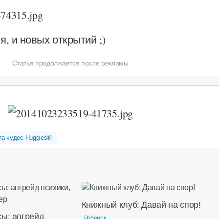
я, и новых открытий ;)
Статья продолжается после рекламы
та-чудес-Huggies®
Книжный клуб: Давай на спор!
сы: апгрейд
Ребёнок