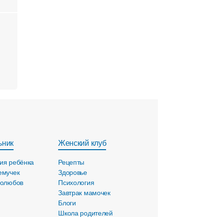
ьник
Женский клуб
ия ребёнка
Рецепты
емучек
Здоровье
голюбов
Психология
Завтрак мамочек
Блоги
Школа родителей