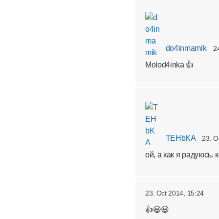
do4inmamik
2
Molod4inka 👍
TEHbKA
23. O
ой, а как я радуюсь,
23. Oct 2014, 15:24
👍😃😃