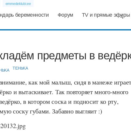
emmedeklubi.ee
ндарь беременности
Форум
TV и прямые эфиры
кладём предметы в ведёр
TEHbKA
внимание, как мой малыш, сидя в манеже играет
дёрко и вытаскивает. Так повторяет много-много
ведёрко, в котором соска и подносит ко рту,
амую соску губами. Забавно выгляит :)