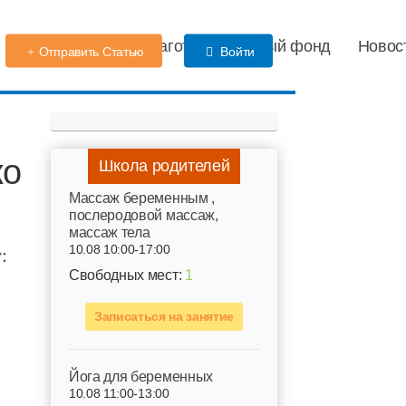
Детский сад
Благотворительный фонд
Новос
Отправить Статью
Войти
ко
Школа родителей
Mассаж беременным ,
послеродовой массаж,
массаж тела
:
10.08 10:00-17:00
Свободных мест:
1
Записаться на занятие
Йога для беременных
10.08 11:00-13:00