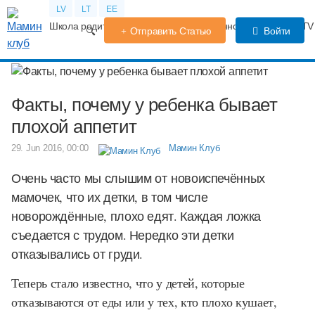
LV
LT
EE
Школа родителей
Календарь беременности
Форум
TV
Отправить Статью
Войти
Факты, почему у ребенка бывает
плохой аппетит
29. Jun 2016, 00:00
Мамин Клуб
Очень часто мы слышим от новоиспечённых
мамочек, что их детки, в том числе
новорождённые, плохо едят. Каждая ложка
съедается с трудом. Нередко эти детки
отказывались от груди.
Теперь стало известно, что у детей, которые
отказываются от еды или у тех, кто плохо кушает,