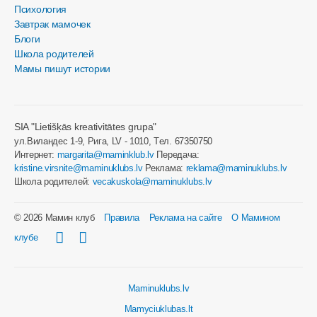
Психология
Завтрак мамочек
Блоги
Школа родителей
Мамы пишут истории
SIA "Lietišķās kreativitātes grupa"
ул.Виландес 1-9, Рига, LV - 1010, Tел. 67350750
Интернет:
margarita@maminklub.lv
Передача:
kristine.virsnite@maminuklubs.lv
Реклама:
reklama@maminuklubs.lv
Школа родителей:
vecakuskola@maminuklubs.lv
© 2026 Мамин клуб
Правила
Реклама на сайте
О Мамином
клубе
Maminuklubs.lv
Mamyciuklubas.lt