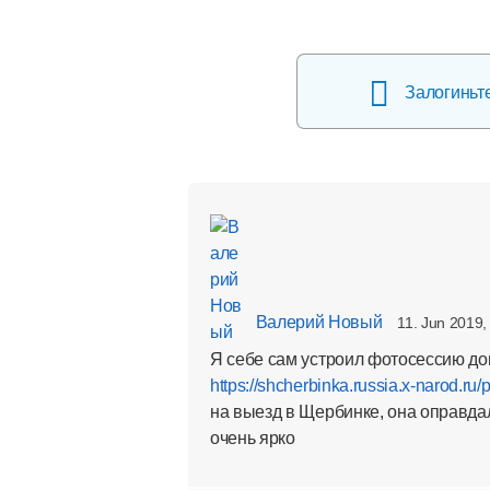
Залогиньт
Валерий Новый
11. Jun 2019,
Я себе сам устроил фотосессию дом
https://shcherbinka.russia.x-narod.ru
на выезд в Щербинке, она оправда
очень ярко