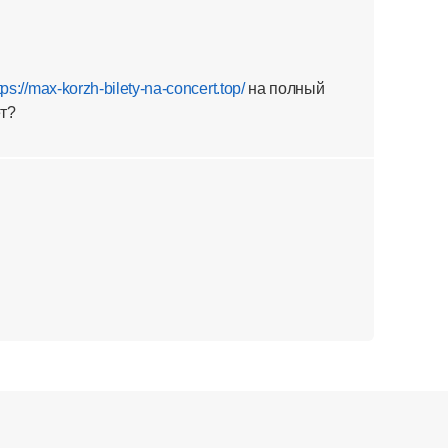
tps://max-korzh-bilety-na-concert.top/
на полный
ет?