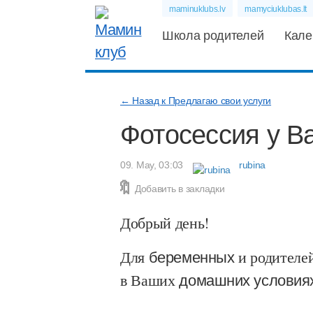
maminuklubs.lv
mamyciuklubas.lt
Школа родителей
Кале
← Назад к Предлагаю свои услуги
Фотосессия у В
09. May, 03:03
rubina
Добавить в закладки
Добрый день!
Для
беременных
и родителе
в Ваших
домашних условия