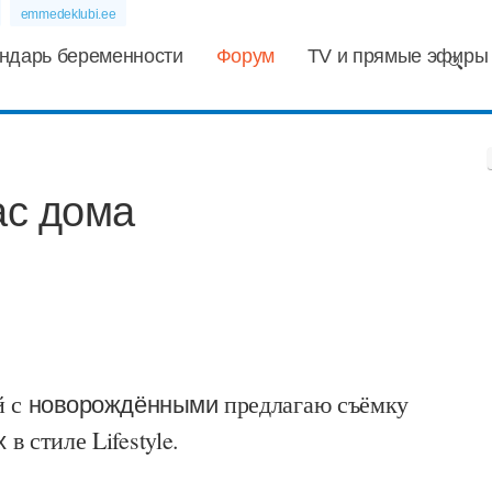
emmedeklubi.ee
ндарь беременности
Форум
TV и прямые эфиры
ас дома
й с
новорождёнными
предлагаю съёмку
х
в стиле Lifestyle.